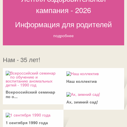
кампания - 2026
Ссылки
Доска почета
Совет обучающихся
Безопасность детей в летний период
Общешкольные
Информация для родителей
ДИСТАНТ
История
Телефон доверия
ВК
Традиции
ГИА-2026
СФЕРУМ - sferum.ru
подробнее
Музей
Допобразование
ЦОК - educont.ru
Антикоррупционные мероприятия
ВПР
Нам - 35 лет!
Дорожная безопасность
Школьный спортклуб
Успехи
Школьный театр
Наш коллектив
Всероссийский семинар
по о...
Ах, зимний сад!
1 сентября 1990 года