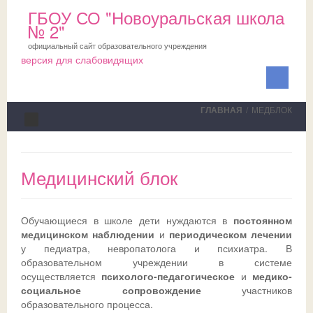
ГБОУ СО "Новоуральская школа
№ 2"
официальный сайт образовательного учреждения
версия для слабовидящих
ГЛАВНАЯ
/
МЕДБЛОК
Сведения об ОО
Медицинский блок
Школа
ПМПК
О школе
Обучающиеся в школе дети нуждаются в
постоянном
Медблок
Новости
Документы на ПМПК
медицинском наблюдении
и
периодическом лечении
у педиатра, невропатолога и психиатра. В
Обучающимся
Планы
Рекомендации ПМПК для целей ГИА
Официально
образовательном учреждении в системе
осуществляется
психолого-педагогическое
и
медико-
Родителям
Коллектив
Трудовой отряд
СМИ о нас
Актуально
социальное сопровождение
участников
образовательного процесса.
НОКО
Профсоюз
Команда волонтеров
Школьная служба примирения
Дни открытых дверей
Исполнение законодательства