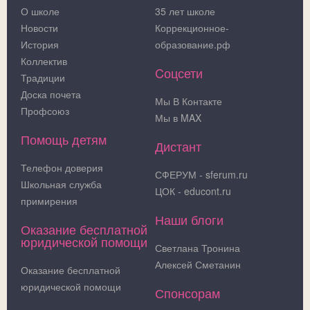
О школе
35 лет школе
Новости
Коррекционное-
История
образование.рф
Коллектив
Cоцсети
Традиции
Доска почета
Мы В Контакте
Профсоюз
Мы в MAX
Помощь детям
Дистант
Телефон доверия
СФЕРУМ - sferum.ru
Школьная служба
ЦОК - educont.ru
примирения
Наши блоги
Оказание бесплатной
юридической помощи
Светлана Тронина
Алексей Сметанин
Оказание бесплатной
юридической помощи
Спонсорам