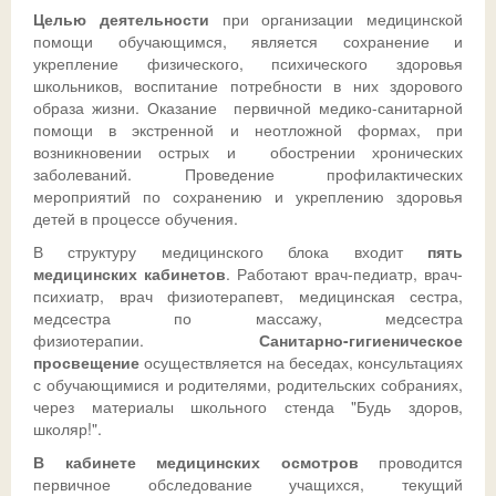
Целью деятельности
при организации медицинской
помощи обучающимся, является сохранение и
Ссылки
Доска почета
Совет обучающихся
Безопасность детей в летний период
Общешкольные
укрепление физического, психического здоровья
школьников, воспитание потребности в них здорового
ДИСТАНТ
История
Телефон доверия
образа жизни. Оказание первичной медико-санитарной
помощи в экстренной и неотложной формах, при
ВК
Традиции
ГИА-2026
СФЕРУМ - sferum.ru
возникновении острых и обострении хронических
заболеваний. Проведение профилактических
Музей
Допобразование
ЦОК - educont.ru
мероприятий по сохранению и укреплению здоровья
детей в процессе обучения.
Антикоррупционные мероприятия
ВПР
В структуру медицинского блока входит
пять
Дорожная безопасность
Школьный спортклуб
медицинских кабинетов
. Работают врач-педиатр, врач-
психиатр, врач физиотерапевт, медицинская сестра,
Успехи
Школьный театр
медсестра по массажу, медсестра
физиотерапии.
Санитарно-гигиеническое
просвещение
осуществляется на беседах, консультациях
с обучающимися и родителями, родительских собраниях,
через материалы школьного стенда "Будь здоров,
школяр!".
В кабинете медицинских осмотров
проводится
первичное обследование учащихся, текущий