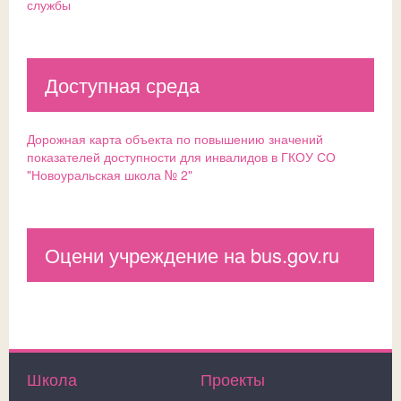
службы
Доступная среда
Дорожная карта объекта по повышению значений
показателей доступности для инвалидов в ГКОУ СО
"Новоуральская школа № 2"
Оцени учреждение на bus.gov.ru
Школа
Проекты