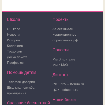
Школа
Проекты
О школе
35 лет школе
Новости
Коррекционное-
История
образование.рф
Коллектив
Cоцсети
Традиции
Доска почета
Мы В Контакте
Профсоюз
Мы в MAX
Помощь детям
Дистант
Телефон доверия
СФЕРУМ - sferum.ru
Школьная служба
ЦОК - educont.ru
примирения
Наши блоги
Оказание бесплатной