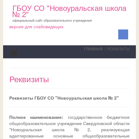
ГБОУ СО "Новоуральская школа
№ 2"
официальный сайт образовательного учреждения
версия для слабовидящих
ГЛАВНАЯ
/
РЕКВИЗИТЫ
Сведения об ОО
Реквизиты
Школа
ПМПК
О школе
Реквизиты ГБОУ СО "Новоуральская школа № 2"
Медблок
Новости
Документы на ПМПК
Обучающимся
Планы
Рекомендации ПМПК для целей ГИА
Официально
Полное наименование:
государственное бюджетное
общеобразовательное учреждение Свердловской области
Родителям
Коллектив
Трудовой отряд
СМИ о нас
Актуально
"Новоуральская школа №2, реализующая
адаптированные основные общеобразовательные
НОКО
Профсоюз
Команда волонтеров
Школьная служба примирения
Дни открытых дверей
Исполнение законодательства