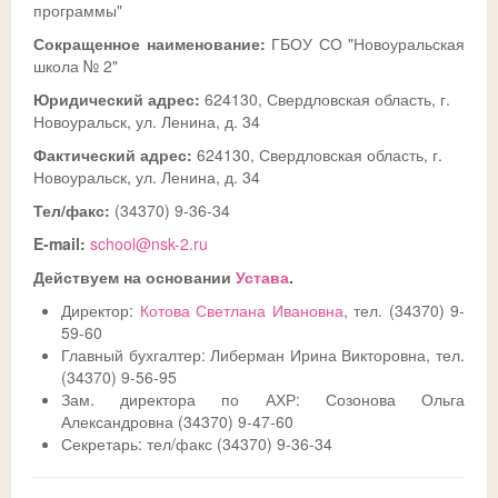
программы"
Ссылки
Доска почета
Совет обучающихся
Безопасность детей в летний период
Сокращенное наименование:
Общешкольные
ГБОУ СО "Новоуральская
школа № 2"
ДИСТАНТ
История
Телефон доверия
Юридический адрес:
624130, Свердловская область, г.
Новоуральск, ул. Ленина, д. 34
ВК
Традиции
ГИА-2026
СФЕРУМ - sferum.ru
Фактический адрес:
624130, Свердловская область, г.
Музей
Допобразование
ЦОК - educont.ru
Новоуральск, ул. Ленина, д. 34
Тел/факс:
(34370) 9-36-34
Антикоррупционные мероприятия
ВПР
E-mail:
school@nsk-2.ru
Дорожная безопасность
Школьный спортклуб
Действуем на основании
Устава
.
Успехи
Школьный театр
Директор:
Котова Светлана Ивановна
, тел. (34370) 9-
59-60
Главный бухгалтер: Либерман Ирина Викторовна, тел.
(34370) 9-56-95
Зам. директора по АХР: Созонова Ольга
Александровна (34370) 9-47-60
Секретарь: тел/факс (34370) 9-36-34