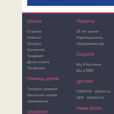
Школа
Проекты
О школе
35 лет школе
Новости
Коррекционное-
История
образование.рф
Коллектив
Cоцсети
Традиции
Доска почета
Мы В Контакте
Профсоюз
Мы в MAX
Помощь детям
Дистант
Телефон доверия
СФЕРУМ - sferum.ru
Школьная служба
ЦОК - educont.ru
примирения
Наши блоги
Оказание