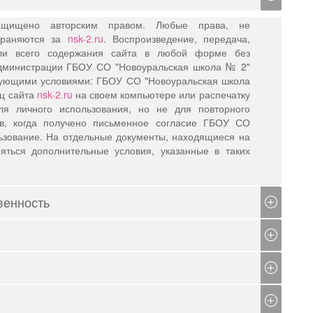
щищено авторским правом. Любые права, не
охраняются за
nsk-2.ru
. Воспроизведение, передача,
или всего содержания сайта в любой форме без
администрации ГБОУ СО "Новоуральская школа № 2"
едующими условиями: ГБОУ СО "Новоуральская школа
иц сайта
nsk-2.ru
на своем компьютере или распечатку
ля личного использования, но не для повторного
ев, когда получено письменное согласие ГБОУ СО
ьзование. На отдельные документы, находящиеся на
няться дополнительные условия, указанные в таких
венность
ся в нем материалов разрешается только в частных,
с-релизов и других документов, классифицируемых в
при условии указания ГБОУ СО "Новоуральская школа
ляются Вам для удобства. Содержание сайта
nsk-2.ru
ОУ СО "Новоуральская школа № 2" оставляет за собой
ся объеме". ГБОУ СО "Новоуральская школа № 2" не
нодательством РФ порядке отдельных физических или
ц его сайта в Интернете будет непрерывным или
 включать ссылки на веб-сайты, принадлежащие
 на интеллектуальную собственность ГБОУ СО
школа № 2" оставляет за собой право исправлять
ими лицами. Попадая на такой сайт по ссылке, Вы