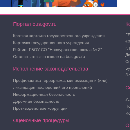
Портал bus.gov.ru
К
ГБ
Краткая карточка государственного учреждения
62
Карточка государственного учреждения
г.
Рейтинг ГБОУ СО "Новоуральская школа № 2"
Ди
Оставить отзыв о школе на bus.gov.ru
Се
Исполнение законодательства
Бу
Эл
Профилактика терроризма, минимизация и (или)
С
ликвидация последствий его проявлений
Информационная безопасность
Ус
Дорожная безопасность
По
Противодействие коррупции
Ис
Оценочные процедуры
О