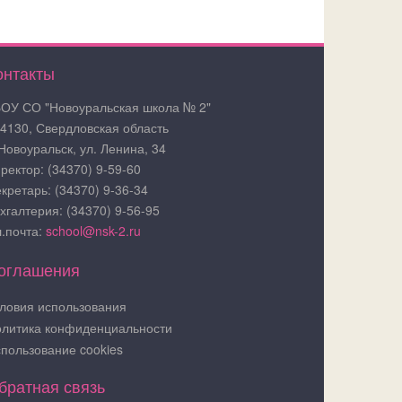
онтакты
ОУ СО "Новоуральская школа № 2"
4130, Свердловская область
 Новоуральск, ул. Ленина, 34
ректор: (34370) 9-59-60
кретарь: (34370) 9-36-34
хгалтерия: (34370) 9-56-95
.почта:
school@nsk-2.ru
оглашения
ловия использования
литика конфиденциальности
пользование cookies
братная связь