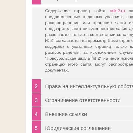
Содержание страниц сайта
nsk-2.ru
за
предоставленные в данных условиях, с
распространение или хранение части 
предварительного письменного согласия 
разрешается только в соответствии со сл
№ 2" соглашается на просмотр Вами стран
выдержек с указанных страниц только д
распространения, за исключением случа
"Новоуральская школа № 2" на иное испол
страницах этого сайта, могут распростра
документах.
2
Права на интеллектуальную собст
Использование данного сайта и содержащих
3
Ограничение ответственности
некоммерческих целях. Использование прес
качестве публичных, разрешается только 
Данный сайт и его содержание предостав
4
Внешние ссылки
№ 2" в качестве источника информации. ГБ
предоставляется "как есть" и "в имеющем
право преследовать в установленном зако
гарантирует, что использование страни
Для Вашего удобства, сайт
nsk-2.ru
может
5
Юридические соглашения
юридических лиц, нарушивших права
безошибочным. ГБОУ СО "Новоуральская 
третьим лицам или контролируемые треть