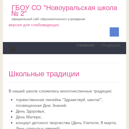
ГБОУ СО "Новоуральская школа
№ 2"
официальный сайт образовательного учреждения
версия для слабовидящих
ГЛАВНАЯ
/
/
ТРАДИЦИИ
Сведения об ОО
Школьные традиции
Школа
ПМПК
О школе
В нашей школе сложились многочисленные традиции:
Медблок
Новости
Документы на ПМПК
торжественная линейка "Здравствуй, школа!",
посвященная Дню Знаний,
Обучающимся
Планы
Рекомендации ПМПК для целей ГИА
Официально
День Здоровья,
День Матери,
Родителям
Коллектив
Трудовой отряд
СМИ о нас
Актуально
концерт детского творчества (День Учителя, 8 марта,
День открытых дверей),
НОКО
Профсоюз
Команда волонтеров
Школьная служба примирения
Дни открытых дверей
Исполнение законодательства