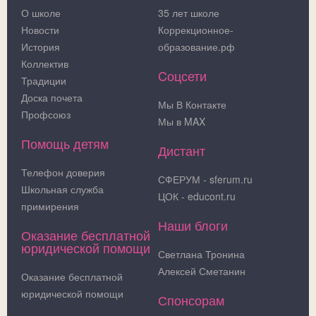
О школе
35 лет школе
Новости
Коррекционное-
История
образование.рф
Коллектив
Cоцсети
Традиции
Доска почета
Мы В Контакте
Профсоюз
Мы в MAX
Помощь детям
Дистант
Телефон доверия
СФЕРУМ - sferum.ru
Школьная служба
ЦОК - educont.ru
примирения
Наши блоги
Оказание бесплатной
юридической помощи
Светлана Тронина
Алексей Сметанин
Оказание бесплатной
юридической помощи
Спонсорам