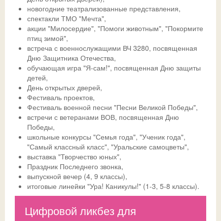
новогодние театрализованные представления,
спектакли ТМО "Мечта",
Ссылки
Доска почета
Совет обучающихся
Безопасность детей в летний период
Общешкольные
акции "Милосердие", "Помоги животным", "Покормите
птиц зимой",
ДИСТАНТ
История
Телефон доверия
встреча с военнослужащими ВЧ 3280, посвященная
Дню Защитника Отечества,
ВК
Традиции
ГИА-2026
СФЕРУМ - sferum.ru
обучающая игра "Я-сам!", посвященная Дню защиты
детей,
Музей
Допобразование
ЦОК - educont.ru
День открытых дверей,
Фестиваль проектов,
Антикоррупционные мероприятия
ВПР
Фестиваль военной песни "Песни Великой Победы",
встречи с ветеранами ВОВ, посвященная Дню
Дорожная безопасность
Школьный спортклуб
Победы,
школьные конкурсы "Семья года", "Ученик года",
Успехи
Школьный театр
"Самый классный класс", "Уральские самоцветы",
выставка "Творчество юных",
Праздник Последнего звонка,
выпускной вечер (4, 9 классы),
итоговые линейки "Ура! Каникулы!" (1-3, 5-8 классы).
Цифровой ликбез для