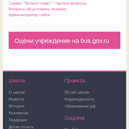
Сервис "Вопрос-ответ" / Частые вопросы
Вопросы об условиях питания
Администратор сайта
Оцени учреждение на bus.gov.ru
Школа
Проекты
О школе
35 лет школе
Новости
Коррекционное-
История
образование.рф
Коллектив
Cоцсети
Традиции
Доска почета