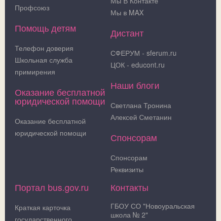
Мы В Контакте
Профсоюз
Мы в MAX
Помощь детям
Дистант
Телефон доверия
СФЕРУМ - sferum.ru
Школьная служба
ЦОК - educont.ru
примирения
Наши блоги
Оказание бесплатной
юридической помощи
Светлана Тронина
Алексей Сметанин
Оказание бесплатной
юридической помощи
Спонсорам
Спонсорам
Реквизиты
Портал bus.gov.ru
Контакты
ГБОУ СО "Новоуральская
Краткая карточка
школа № 2"
государственного