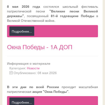
8 мая 2026 года
состоялся школьный фестиваль
Ссылки
Доска почета
Совет обучающихся
Безопасность детей в летний период
Общешкольные
патриотической песни
"Великие песни Великой
державы"
, посвященный
81-й годовщине Победы
в
ДИСТАНТ
История
Телефон доверия
Великой Отечественной войне.
ВК
Традиции
ГИА-2026
СФЕРУМ - sferum.ru
Подробнее...
Музей
Допобразование
ЦОК - educont.ru
Окна Победы - 1А ДОП
Антикоррупционные мероприятия
ВПР
Дорожная безопасность
Школьный спортклуб
Информация о материале
Успехи
Школьный театр
Категория:
Новости
Опубликовано: 08 мая 2026
В эти дни по всей России
проходит масштабная
патриотическая
акция "Окна Победы"
.
Подробнее...