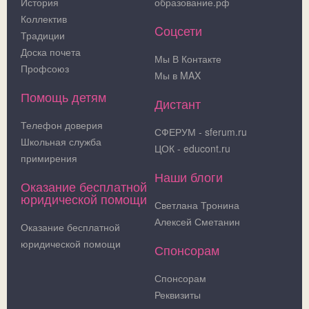
История
образование.рф
Коллектив
Cоцсети
Традиции
Доска почета
Мы В Контакте
Профсоюз
Мы в MAX
Помощь детям
Дистант
Телефон доверия
СФЕРУМ - sferum.ru
Школьная служба
ЦОК - educont.ru
примирения
Наши блоги
Оказание бесплатной
юридической помощи
Светлана Тронина
Алексей Сметанин
Оказание бесплатной
юридической помощи
Спонсорам
Спонсорам
Реквизиты