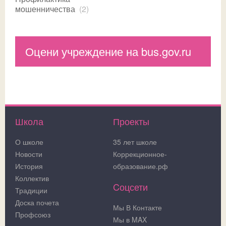
мошенничества
(2)
Оцени учреждение на bus.gov.ru
Школа
Проекты
О школе
35 лет школе
Новости
Коррекционное-
История
образование.рф
Коллектив
Cоцсети
Традиции
Доска почета
Мы В Контакте
Профсоюз
Мы в MAX