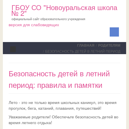
ГБОУ СО "Новоуральская школа
№ 2"
официальный сайт образовательного учреждения
версия для слабовидящих
ГЛАВНАЯ
/
РОДИТЕЛЯМ
/
БЕЗОПАСНОСТЬ ДЕТЕЙ В ЛЕТНИЙ ПЕРИОД
Сведения об ОО
Безопасность детей в летний
Школа
период: правила и памятки
ПМПК
О школе
Медблок
Новости
Документы на ПМПК
Лето - это не только время школьных каникул, это время
Обучающимся
Планы
Рекомендации ПМПК для целей ГИА
Официально
прогулок, бега, катаний, плавания, путешествий!
Уважаемые родители! Обеспечьте безопасность детей во
Родителям
Коллектив
Трудовой отряд
СМИ о нас
Актуально
время летнего отдыха!
НОКО
Профсоюз
Команда волонтеров
Школьная служба примирения
Дни открытых дверей
Исполнение законодательства