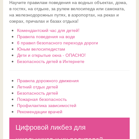
Научите правилам поведения на водных объектах, дома,
в гостях, на отдыхе, за рулем велосипеда или самоката,
Ссылки
Доска почета
Совет обучающихся
Безопасность детей в летний период
Общешкольные
на железнодорожных путях, в аэропортах, на реках и
озерах, причалах и базах отдыха!
ДИСТАНТ
История
Телефон доверия
Комендантский час для детей!
Правила поведения на воде
ВК
Традиции
ГИА-2026
СФЕРУМ - sferum.ru
6 правил безопасного перехода дороги
Юным велосипедистам
Музей
Допобразование
ЦОК - educont.ru
Дети и открытые окна - ОПАСНО!
Безопасность детей в Интернете
Антикоррупционные мероприятия
ВПР
Дорожная безопасность
Школьный спортклуб
Правила дорожного движения
Успехи
Школьный театр
Летний отдых детей
Безопасность детей
Пожарная безопасность
Профилактика зависимостей
Рекомендации врачей
Цифровой ликбез для