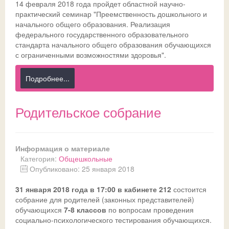
14 февраля 2018 года пройдет областной научно-
практический семинар "Преемственность дошкольного и
Ссылки
Доска почета
Совет обучающихся
Безопасность детей в летний период
Общешкольные
начального общего образования. Реализация
федерального государственного образовательного
ДИСТАНТ
История
Телефон доверия
стандарта начального общего образования обучающихся
с ограниченными возможностями здоровья".
ВК
Традиции
ГИА-2026
СФЕРУМ - sferum.ru
Подробнее...
Музей
Допобразование
ЦОК - educont.ru
Антикоррупционные мероприятия
ВПР
Родительское собрание
Дорожная безопасность
Школьный спортклуб
Успехи
Школьный театр
Информация о материале
Категория:
Общешкольные
Опубликовано: 25 января 2018
31 января 2018 года в 17:00 в кабинете 212
состоится
собрание для родителей (законных представителей)
обучающихся
7-8 классов
по вопросам проведения
социально-психологического тестирования обучающихся.