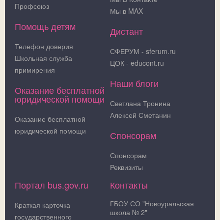
Профсоюз
Мы в MAX
Помощь детям
Дистант
Телефон доверия
СФЕРУМ - sferum.ru
Школьная служба
ЦОК - educont.ru
примирения
Наши блоги
Оказание бесплатной
юридической помощи
Светлана Тронина
Алексей Сметанин
Оказание бесплатной
юридической помощи
Спонсорам
Спонсорам
Реквизиты
Портал bus.gov.ru
Контакты
ГБОУ СО "Новоуральская
Краткая карточка
школа № 2"
государственного