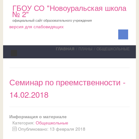
ГБОУ СО "Новоуральская школа
№ 2"
официальный сайт образовательного учреждения
версия для слабовидящих
ГЛАВНАЯ
/
ПЛАНЫ
/
ОБЩЕШКОЛЬНЫЕ
Сведения об ОО
Школа
Семинар по преемственности -
ПМПК
О школе
14.02.2018
Медблок
Новости
Документы на ПМПК
Обучающимся
Планы
Рекомендации ПМПК для целей ГИА
Официально
Информация о материале
Категория:
Общешкольные
Родителям
Коллектив
Трудовой отряд
СМИ о нас
Актуально
Опубликовано: 13 февраля 2018
НОКО
Профсоюз
Команда волонтеров
Школьная служба примирения
Дни открытых дверей
Исполнение законодательства