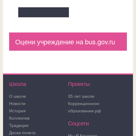
Оцени учреждение на bus.gov.ru
Школа
Проекты
О школе
35 лет школе
Новости
Коррекционное-
История
образование.рф
Коллектив
Cоцсети
Традиции
Доска почета
Мы В Контакте