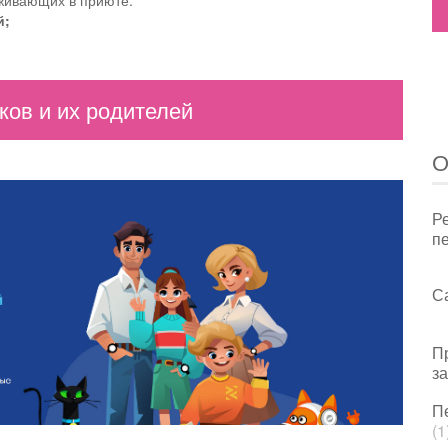
живающих в приюте.
й;
ов и их родителей
О
Р
пе
С
П
з
П
(1