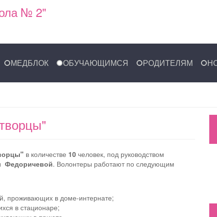
ола № 2"
МЕДБЛОК
ОБУЧАЮЩИМСЯ
РОДИТЕЛЯМ
Н
творцы"
ворцы"
в количестве
10
человек, под руководством
ы Федоричевой
. Волонтеры работают по следующим
й, проживающих в доме-интернате;
хся в стационаре;