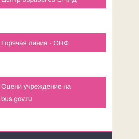
Горячая линия - ОНФ
Оцени учреждение на
bus.gov.ru