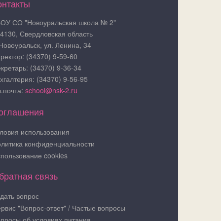
онтакты
ОУ СО "Новоуральская школа № 2"
4130, Свердловская область
 Новоуральск, ул. Ленина, 34
ректор: (34370) 9-59-60
кретарь: (34370) 9-36-34
хгалтерия: (34370) 9-56-95
.почта:
school@nsk-2.ru
оглашения
ловия использования
литика конфиденциальности
пользование cookies
братная связь
дать вопрос
рвис "Вопрос-ответ" / Частые вопросы
просы об условиях питания