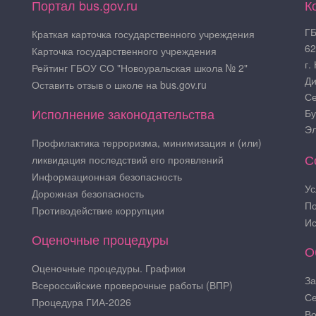
Портал bus.gov.ru
К
ГБ
Краткая карточка государственного учреждения
62
Карточка государственного учреждения
г.
Рейтинг ГБОУ СО "Новоуральская школа № 2"
Ди
Оставить отзыв о школе на bus.gov.ru
Се
Исполнение законодательства
Бу
Эл
Профилактика терроризма, минимизация и (или)
С
ликвидация последствий его проявлений
Информационная безопасность
Ус
Дорожная безопасность
По
Противодействие коррупции
Ис
Оценочные процедуры
О
Оценочные процедуры. Графики
За
Всероссийские проверочные работы (ВПР)
Се
Процедура ГИА-2026
Во