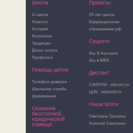
Школа
Проекты
О школе
35 лет школе
Новости
Коррекционное-
История
образование.рф
Коллектив
Cоцсети
Традиции
Доска почета
Мы В Контакте
Профсоюз
Мы в MAX
Помощь детям
Дистант
Телефон доверия
СФЕРУМ - sferum.ru
Школьная служба
ЦОК - educont.ru
примирения
Наши блоги
Оказание
бесплатной
Светлана Тронина
юридической
помощи
Алексей Сметанин