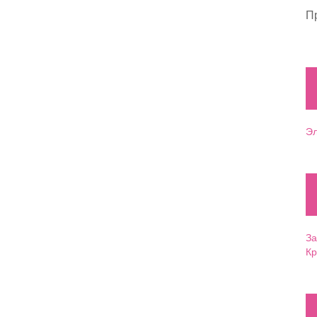
П
Эл
За
Кр