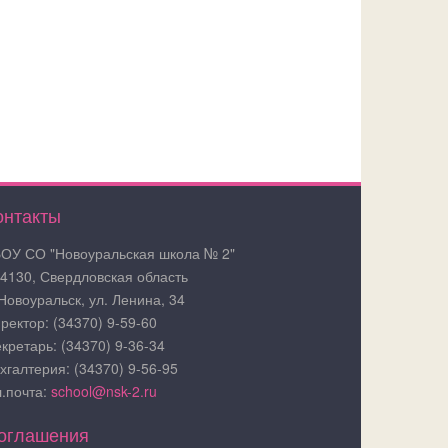
онтакты
ОУ СО "Новоуральская школа № 2"
4130, Свердловская область
 Новоуральск, ул. Ленина, 34
ректор: (34370) 9-59-60
кретарь: (34370) 9-36-34
хгалтерия: (34370) 9-56-95
.почта:
school@nsk-2.ru
оглашения