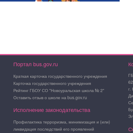
Портал bus.gov.ru
К
ГБ
Краткая карточка государственного учреждения
62
Карточка государственного учреждения
г.
Рейтинг ГБОУ СО "Новоуральская школа № 2"
Ди
Оставить отзыв о школе на bus.gov.ru
Се
Исполнение законодательства
Бу
Эл
Профилактика терроризма, минимизация и (или)
С
ликвидация последствий его проявлений