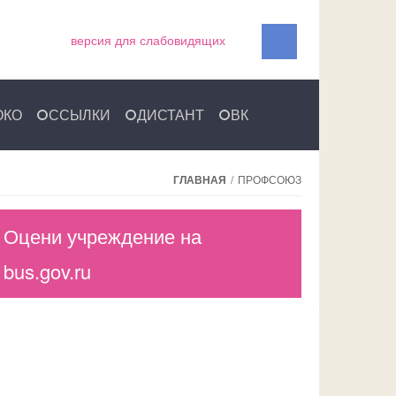
версия для слабовидящих
ОКО
ССЫЛКИ
ДИСТАНТ
ВК
ГЛАВНАЯ
/
ПРОФСОЮЗ
Оцени учреждение на
bus.gov.ru