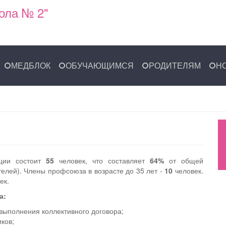
ола № 2"
МЕДБЛОК
ОБУЧАЮЩИМСЯ
РОДИТЕЛЯМ
Н
ции состоит
55
человек, что составляет
64%
от общей
телей). Члены профсоюза в возрасте до 35 лет -
10
человек.
ек.
а:
 выполнения коллективного договора;
ков;