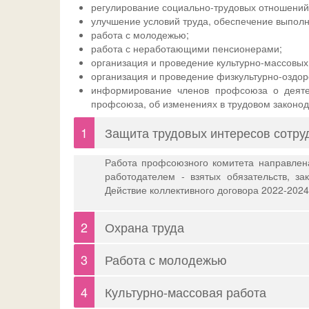
регулирование социально-трудовых отношений
улучшение условий труда, обеспечение выполн
работа с молодежью;
работа с неработающими пенсионерами;
организация и проведение культурно-массовых
организация и проведение физкультурно-оздо
информирование членов профсоюза о деяте
профсоюза, об изменениях в трудовом законод
1
Защита трудовых интересов сотру
Работа профсоюзного комитета направлен
работодателем - взятых обязательств, з
Действие коллективного договора 2022-2024 г.
2
Охрана труда
3
Работа с молодежью
Осуществление общественного контроля состояни
охране труда.
В коллективном договоре имеется раздел
4
Культурно-массовая работа
работники привлекаются к активному у