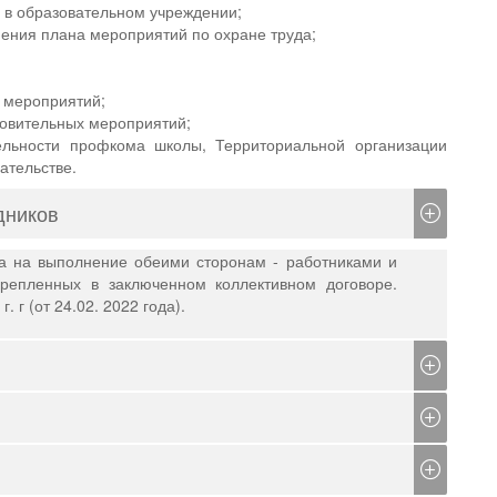
 в образовательном учреждении;
ения плана мероприятий по охране труда;
 мероприятий;
ровительных мероприятий;
льности профкома школы, Территориальной организации
ательстве.
дников
а на выполнение обеими сторонам - работниками и
акрепленных в заключенном коллективном договоре.
 г (от 24.02. 2022 года).
я условий и охраны труда, соблюдения законодательства по
 "Работа с молодежью и наставничество". Молодые
частию в работе профсоюза и жизни коллектива,