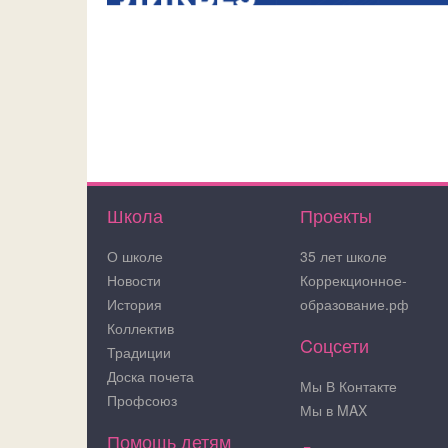
Школа
Проекты
О школе
35 лет школе
Новости
Коррекционное-
История
образование.рф
Коллектив
Cоцсети
Традиции
Доска почета
Мы В Контакте
Профсоюз
Мы в MAX
Помощь детям