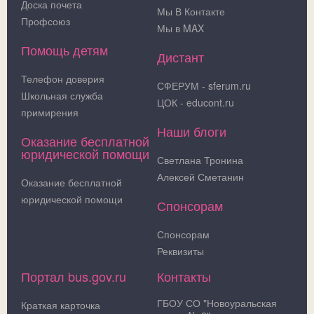
Доска почета
Мы В Контакте
Профсоюз
Мы в MAX
Помощь детям
Дистант
Телефон доверия
СФЕРУМ - sferum.ru
Школьная служба
ЦОК - educont.ru
примирения
Наши блоги
Оказание бесплатной
юридической помощи
Светлана Тронина
Алексей Сметанин
Оказание бесплатной
юридической помощи
Спонсорам
Спонсорам
Реквизиты
Портал bus.gov.ru
Контакты
ГБОУ СО "Новоуральская
Краткая карточка