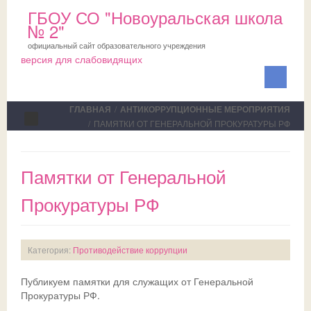
ГБОУ СО "Новоуральская школа
№ 2"
официальный сайт образовательного учреждения
версия для слабовидящих
ГЛАВНАЯ
/
АНТИКОРРУПЦИОННЫЕ МЕРОПРИЯТИЯ
/
ПАМЯТКИ ОТ ГЕНЕРАЛЬНОЙ ПРОКУРАТУРЫ РФ
Сведения об ОО
Памятки от Генеральной
Школа
Прокуратуры РФ
ПМПК
О школе
Медблок
Новости
Документы на ПМПК
Категория:
Противодействие коррупции
Обучающимся
Планы
Рекомендации ПМПК для целей ГИА
Официально
Публикуем памятки для служащих от Генеральной
Родителям
Коллектив
Трудовой отряд
СМИ о нас
Актуально
Прокуратуры РФ.
НОКО
Профсоюз
Команда волонтеров
Школьная служба примирения
Дни открытых дверей
Исполнение законодательства