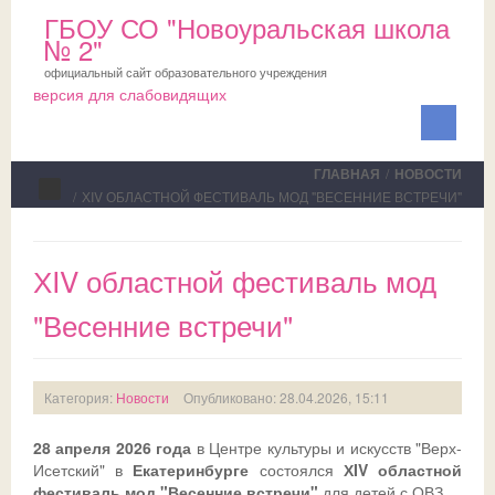
ГБОУ СО "Новоуральская школа
№ 2"
официальный сайт образовательного учреждения
версия для слабовидящих
ГЛАВНАЯ
/
НОВОСТИ
/
ХIV ОБЛАСТНОЙ ФЕСТИВАЛЬ МОД "ВЕСЕННИЕ ВСТРЕЧИ"
Сведения об ОО
ХIV областной фестиваль мод
Школа
"Весенние встречи"
ПМПК
О школе
Медблок
Новости
Документы на ПМПК
Категория:
Новости
Опубликовано: 28.04.2026, 15:11
Обучающимся
Планы
Рекомендации ПМПК для целей ГИА
Официально
28 апреля 2026 года
в Центре культуры и искусств "Верх-
Родителям
Коллектив
Трудовой отряд
СМИ о нас
Актуально
Исетский" в
Екатеринбурге
состоялся
ХIV областной
фестиваль мод "Весенние встречи"
для детей с ОВЗ.
НОКО
Профсоюз
Команда волонтеров
Школьная служба примирения
Дни открытых дверей
Исполнение законодательства