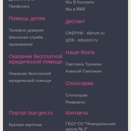
Мы В Контакте
Профсоюз
Мы в MAX
Помощь детям
Дистант
Телефон доверия
СФЕРУМ - sferum.ru
Школьная служба
ЦОК - educont.ru
примирения
Наши блоги
Оказание бесплатной
юридической помощи
Светлана Тронина
Алексей Сметанин
Оказание бесплатной
юридической помощи
Спонсорам
Спонсорам
Реквизиты
Портал bus.gov.ru
Контакты
ГБОУ СО "Новоуральская
Краткая карточка
школа № 2"