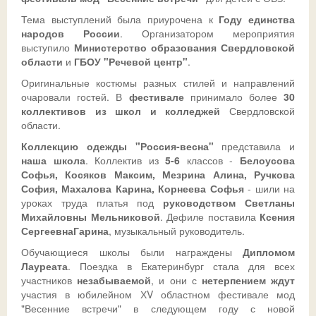
Тема выступлений была приурочена к
Году единства
Ссылки
Доска почета
Совет обучающихся
Безопасность детей в летний период
Общешкольные
народов России
. Организатором мероприятия
выступило
Министерство образования Свердловской
ДИСТАНТ
История
Телефон доверия
области
и
ГБОУ "Речевой центр"
.
Оригинальные костюмы разных стилей и направлений
ВК
Традиции
ГИА-2026
СФЕРУМ - sferum.ru
очаровали гостей. В
фестивале
принимало более
30
коллективов из школ и колледжей
Свердловской
Музей
Допобразование
ЦОК - educont.ru
области.
Антикоррупционные мероприятия
ВПР
Коллекцию одежды "Россия-весна"
представила и
наша
школа
. Коллектив из
5-6
классов -
Белоусова
Дорожная безопасность
Школьный спортклуб
Софья, Косяков Максим, Мезрина Алина, Ручкова
София, Махалова Карина, Корнеева Софья
- шили на
Успехи
Школьный театр
уроках труда платья под
руководством Светланы
Михайловны Мельниковой
. Дефиле поставила
Ксения
СергеевнаГарина
, музыкальный руководитель.
Обучающиеся школы были награждены
Дипломом
Лауреата
. Поездка в Екатеринбург стала для всех
участников
незабываемой
, и они с
нетерпением
ждут
участия в юбилейном ХV областном фестивале мод
"Весенние встречи" в следующем году с новой