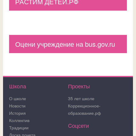
РАСТИМ ДЕТЕЙ.РФ
Оцени учреждение на bus.gov.ru
Школа
Проекты
О школе
35 лет школе
Новости
Коррекционное-
История
образование.рф
Коллектив
Cоцсети
Традиции
Доска почета