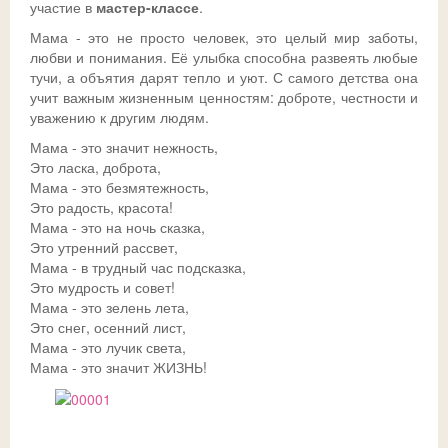
участие в
мастер-классе
.
Мама - это не просто человек, это целый мир заботы,
Ссылки
Доска почета
Совет обучающихся
Безопасность детей в летний период
Общешкольные
любви и понимания. Её улыбка способна развеять любые
тучи, а объятия дарят тепло и уют. С самого детства она
ДИСТАНТ
История
Телефон доверия
учит важным жизненным ценностям: доброте, честности и
уважению к другим людям.
ВК
Традиции
ГИА-2026
СФЕРУМ - sferum.ru
Мама - это значит нежность,
Музей
Допобразование
ЦОК - educont.ru
Это ласка, доброта,
Мама - это безмятежность,
Антикоррупционные мероприятия
ВПР
Это радость, красота!
Мама - это на ночь сказка,
Дорожная безопасность
Школьный спортклуб
Это утренний рассвет,
Мама - в трудный час подсказка,
Успехи
Школьный театр
Это мудрость и совет!
Мама - это зелень лета,
Это снег, осенний лист,
Мама - это лучик света,
Мама - это значит ЖИЗНЬ!