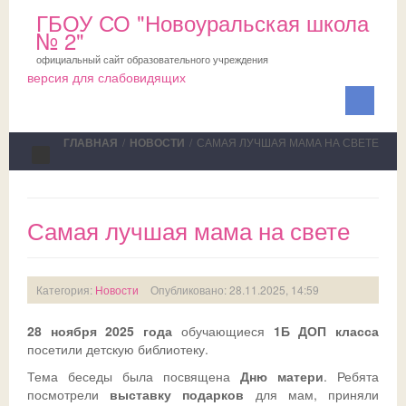
ГБОУ СО "Новоуральская школа
№ 2"
официальный сайт образовательного учреждения
версия для слабовидящих
ГЛАВНАЯ
/
НОВОСТИ
/
САМАЯ ЛУЧШАЯ МАМА НА СВЕТЕ
Сведения об ОО
Самая лучшая мама на свете
Школа
ПМПК
О школе
Категория:
Новости
Опубликовано: 28.11.2025, 14:59
Медблок
Новости
Документы на ПМПК
28 ноября 2025 года
обучающиеся
1Б ДОП класса
Обучающимся
Планы
Рекомендации ПМПК для целей ГИА
Официально
посетили детскую библиотеку.
Родителям
Коллектив
Трудовой отряд
СМИ о нас
Актуально
Тема беседы была посвящена
Дню матери
. Ребята
посмотрели
выставку
подарков
для мам, приняли
НОКО
Профсоюз
Команда волонтеров
Школьная служба примирения
Дни открытых дверей
Исполнение законодательства