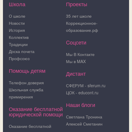
Школа
Проекты
О школе
35 лет школе
Новости
Коррекционное-
История
образование.рф
Коллектив
Cоцсети
Традиции
Доска почета
Мы В Контакте
Профсоюз
Мы в MAX
Помощь детям
Дистант
Телефон доверия
СФЕРУМ - sferum.ru
Школьная служба
ЦОК - educont.ru
примирения
Наши блоги
Оказание бесплатной
юридической помощи
Светлана Тронина
Алексей Сметанин
Оказание бесплатной