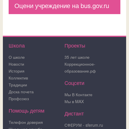
Оцени учреждение на bus.gov.ru
Школа
Проекты
О школе
35 лет школе
Новости
Коррекционное-
История
образование.рф
Коллектив
Cоцсети
Традиции
Доска почета
Мы В Контакте
Профсоюз
Мы в MAX
Помощь детям
Дистант
Телефон доверия
СФЕРУМ - sferum.ru
Школьная служба