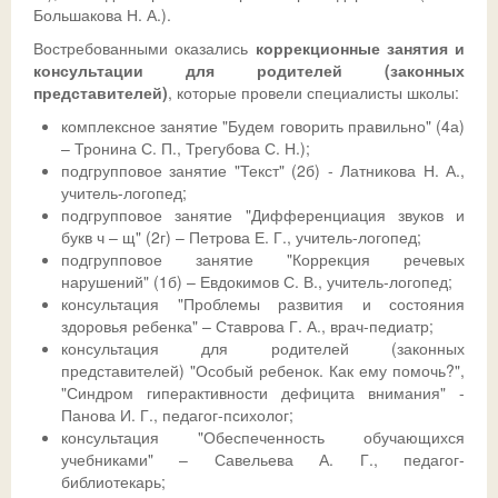
Большакова Н. А.).
Востребованными оказались
коррекционные занятия и
консультации для родителей (законных
представителей)
, которые провели специалисты школы:
комплексное занятие "Будем говорить правильно" (4а)
– Тронина С. П., Трегубова С. Н.);
подгрупповое занятие "Текст" (2б) - Латникова Н. А.,
учитель-логопед;
подгрупповое занятие "Дифференциация звуков и
букв ч – щ" (2г) – Петрова Е. Г., учитель-логопед;
подгрупповое занятие "Коррекция речевых
нарушений" (1б) – Евдокимов С. В., учитель-логопед;
консультация "Проблемы развития и состояния
здоровья ребенка" – Ставрова Г. А., врач-педиатр;
консультация для родителей (законных
представителей) "Особый ребенок. Как ему помочь?",
"Синдром гиперактивности дефицита внимания" -
Панова И. Г., педагог-психолог;
консультация "Обеспеченность обучающихся
учебниками" – Савельева А. Г., педагог-
библиотекарь;