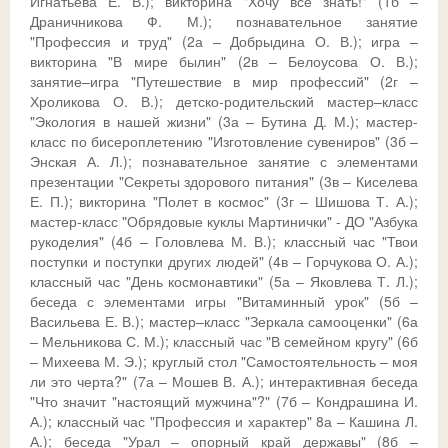
Игнатьева Е. В.); викторина "Хочу все знать!" (1б –
Драничникова Ф. М.); познавательное занятие
"Профессия и труд" (2а – Добрыдина О. В.); игра –
викторина "В мире былин" (2в – Белоусова О. В.);
занятие–игра "Путешествие в мир профессий" (2г –
Хроликова О. В.); детско-родительский мастер–класс
"Экология в нашей жизни" (3а – Бутина Д. М.); мастер-
класс по бисероплетению "Изготовление сувениров" (3б –
Энская А. Л.); познавательное занятие с элементами
презентации "Секреты здорового питания" (3в – Киселева
Е. П.); викторина "Полет в космос" (3г – Шишова Т. А.);
мастер-класс "Обрядовые куклы Мартинички" - ДО "Азбука
рукоделия" (4б – Головлева М. В.); классный час "Твои
поступки и поступки других людей" (4в – Горчукова О. А.);
классный час "День космонавтики" (5а – Яковлева Т. Л.);
беседа с элементами игры "Витаминный урок" (5б –
Васильева Е. В.); мастер–класс "Зеркала самооценки" (6а
– Мельникова С. М.); классный час "В семейном кругу" (6б
– Михеева М. Э.); круглый стол "Самостоятельность – моя
ли это черта?" (7а – Мошев В. А.); интерактивная беседа
"Что значит "настоящий мужчина"?" (7б – Кондрашина И.
А.); классный час "Профессия и характер" 8а – Кашина Л.
А.); беседа "Урал – опорный край державы" (8б –