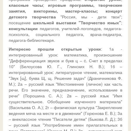
классные часы
;
игровые программы, творческие
занятия, викторины, мастер-классы;
концерт
Ссылки
Доска почета
Совет обучающихся
Безопасность детей в летний период
Общешкольные
детского творчества
"Россия, мы - дети твои";
посещение
школьной выставки "Творчество юных"
;
ДИСТАНТ
История
Телефон доверия
консультации
педагогов, учителей-логопедов, педагога-
психолога, социального педагога, врача-педиатра,
ВК
Традиции
ГИА-2026
СФЕРУМ - sferum.ru
педагога-библиотекаря.
Музей
Допобразование
ЦОК - educont.ru
Интересно прошли открытые уроки
: 1а -
интегрированный урок: математика, произношение
Антикоррупционные мероприятия
ВПР
"Дифференциация звуков и букв ц – c. Счет в пределах
10" (Белоусова Ю. Г., Глинских Н. В.); 1б –
Дорожная безопасность
Школьный спортклуб
интегрированный урок: литературное чтение, математика
"Звук [щ], буква Щ, щ. Решение задач" (Драничникова Ф.
Успехи
Школьный театр
М.); 2а – русский язык "Местоимение (личное) как часть
речи. Его значение, предназначение, использование в
речи" (Порошина С. А.); 2в – русский язык "Имя
существительное. Обобщение изученного материала"
(Васильева О. А.); 2г – физическая культура "Закрепление
ведения мяча на месте и в движении" (Горюнова Е. В.); 3а
– внеклассное чтение "Писатели детям" (Быкова Л. Д.); 3б
– русский язык "Употребление имен прилагательных в
речи. Повторение" (Очкина М. П.); 3в – окружающий мир