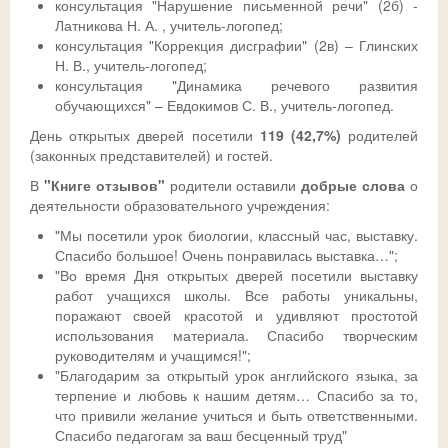
консультация "Нарушение письменной речи" (2б) -
Латникова Н. А. , учитель-логопед;
консультация "Коррекция дисграфии" (2в) – Глинских
Н. В., учитель-логопед;
консультация "Динамика речевого развития
обучающихся" – Евдокимов С. В., учитель-логопед.
День открытых дверей посетили
119 (42,7%)
родителей
(законных представителей) и гостей.
В
"Книге отзывов"
родители оставили
добрые слова
о
деятельности образовательного учреждения:
"Мы посетили урок биологии, классный час, выставку.
Спасибо большое! Очень понравилась выставка…";
"Во время Дня открытых дверей посетили выставку
работ учащихся школы. Все работы уникальны,
поражают своей красотой и удивляют простотой
использования материала. Спасибо творческим
руководителям и учащимся!";
"Благодарим за открытый урок английского языка, за
терпение и любовь к нашим детям… Спасибо за то,
что привили желание учиться и быть ответственными.
Спасибо педагогам за ваш бесценный труд"