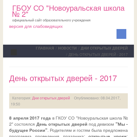
ГБОУ СО "Новоуральская школа
№ 2"
официальный сайт образовательного учреждения
версия для слабовидящих
ГЛАВНАЯ
/
НОВОСТИ
/
ДНИ ОТКРЫТЫХ ДВЕРЕЙ
/
ДЕНЬ ОТКРЫТЫХ ДВЕРЕЙ - 2017
Сведения об ОО
День открытых дверей - 2017
Школа
ПМПК
О школе
Категория:
Дни открытых дверей
Опубликовано: 08.04.2017,
Медблок
Новости
Документы на ПМПК
19:50
Обучающимся
Планы
Рекомендации ПМПК для целей ГИА
Официально
8 апреля 2017 года
в ГКОУ СО "Новоуральская школа №
2" состоялся
День открытых дверей
под девизом
"Мы -
Родителям
Коллектив
Трудовой отряд
СМИ о нас
Актуально
будущее России"
. Родителям и гостям была предложена
программа проведения праздника:
открытые уроки
;
НОКО
Профсоюз
Команда волонтеров
Школьная служба примирения
Дни открытых дверей
Исполнение законодательства