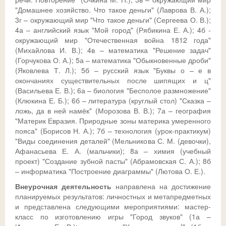
"Домашнее хозяйство. Что такое деньги" (Лаврова В. А.);
3г – окружающий мир "Что такое деньги" (Сергеева О. В.);
4а – английский язык "Мой город" (Рябикина Е. А.); 4б -
окружающий мир "Отечественная война 1812 года"
(Михайлова И. В.); 4в – математика "Решение задач"
(Горчукова О. А.); 5а – математика "Обыкновенные дроби"
(Яковлева Т. Л.); 5б – русский язык "Буквы о – е в
окончаниях существительных после шипящих и ц"
(Васильева Е. В.); 6а – биология "Бесполое размножение"
(Клюкина Е. Б.); 6б – литература (круглый стол) "Сказка –
ложь, да в ней намёк" (Морозова В. В.); 7а – география
"Материк Евразия. Природные зоны материка умеренного
пояса" (Борисов Н. А.); 7б – технология (урок-практикум)
"Виды соединения деталей" (Мельникова С. М. (девочки),
Афанасьева Е. А. (мальчики); 8а – химия (учебный
проект) "Создание зубной пасты" (Абрамовская С. А.); 8б
– информатика "Построение диаграммы" (Лютова О. Е.).
Внеурочная деятельность
направлена на достижение
планируемых результатов: личностных и метапредметных
и представлена следующими мероприятиями: мастер-
класс по изготовлению игры "Город звуков" (1а –