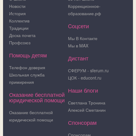
Новости
Коррекционное-
История
образование.рф
Коллектив
Cоцсети
Традиции
Доска почета
Мы В Контакте
Профсоюз
Мы в MAX
Помощь детям
Дистант
Телефон доверия
СФЕРУМ - sferum.ru
Школьная служба
ЦОК - educont.ru
примирения
Наши блоги
Оказание бесплатной
юридической помощи
Светлана Тронина
Алексей Сметанин
Оказание бесплатной
юридической помощи
Спонсорам
Спонсорам