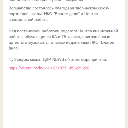
Волшебство состоялось благодаря творческом союзу
Ссылки
Доска почета
Совет обучающихся
Безопасность детей в летний период
Общешкольные
партнёров школы: НКО "Благое дело" и Центра
внешкольной работы.
ДИСТАНТ
История
Телефон доверия
Над постановкой работали педагоги Центра внешкольной
ВК
Традиции
ГИА-2026
СФЕРУМ - sferum.ru
работы, обучающиеся 5А и 7Б класса, приглашённые
артисты и музыканты, а также подопечные НКО "Благое
Музей
Допобразование
ЦОК - educont.ru
дело".
Антикоррупционные мероприятия
ВПР
Публикуем сюжет ЦВР-NEWS об этом мероприятии.
https://vk.com/video-104671875_456239202
Дорожная безопасность
Школьный спортклуб
Успехи
Школьный театр