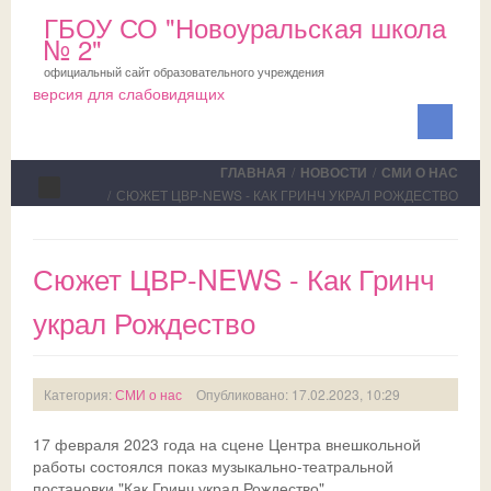
ГБОУ СО "Новоуральская школа
№ 2"
официальный сайт образовательного учреждения
версия для слабовидящих
ГЛАВНАЯ
/
НОВОСТИ
/
СМИ О НАС
/
СЮЖЕТ ЦВР-NEWS - КАК ГРИНЧ УКРАЛ РОЖДЕСТВО
Сведения об ОО
Сюжет ЦВР-NEWS - Как Гринч
Школа
украл Рождество
ПМПК
О школе
Медблок
Новости
Документы на ПМПК
Категория:
СМИ о нас
Опубликовано: 17.02.2023, 10:29
Обучающимся
Планы
Рекомендации ПМПК для целей ГИА
Официально
17 февраля 2023 года на сцене Центра внешкольной
Родителям
Коллектив
Трудовой отряд
СМИ о нас
Актуально
работы состоялся показ музыкально-театральной
постановки "Как Гринч украл Рождество".
НОКО
Профсоюз
Команда волонтеров
Школьная служба примирения
Дни открытых дверей
Исполнение законодательства