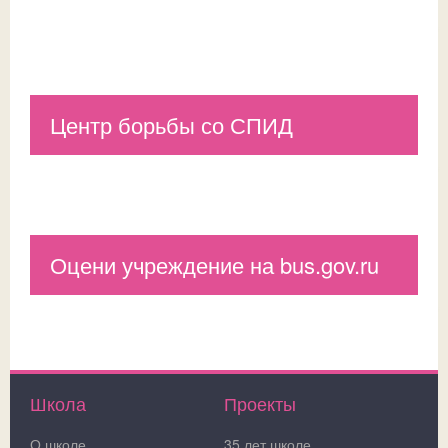
Центр борьбы со СПИД
Оцени учреждение на bus.gov.ru
Школа
Проекты
О школе
35 лет школе