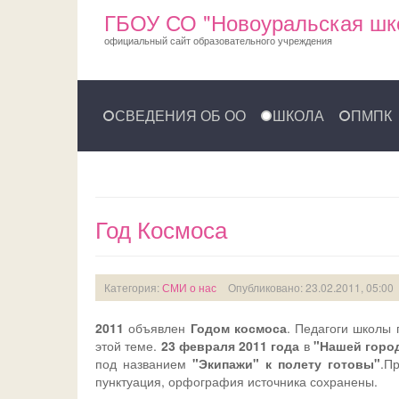
ГБОУ СО "Новоуральская шк
официальный сайт образовательного учреждения
СВЕДЕНИЯ ОБ ОО
ШКОЛА
ПМПК
Год Космоса
Категория:
СМИ о нас
Опубликовано: 23.02.2011, 05:00
2011
объявлен
Годом космоса
. Педагоги школы
этой теме.
23 февраля 2011 года
в
"Нашей город
под названием
"Экипажи" к полету готовы"
.П
пунктуация, орфография источника сохранены.