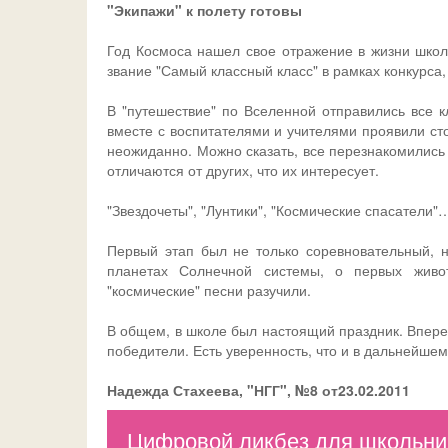
"Экипажи" к полету готовы
Год Космоса нашел свое отражение в жизни школ
звание "Самый классный класс" в рамках конкурса
В "путешествие" по Вселенной отправились все к
вместе с воспитателями и учителями проявили сто
неожиданно. Можно сказать, все перезнакомились д
отличаются от других, что их интересует.
"Звездочеты", "Лунтики", "Космические спасатели"
Первый этап был не только соревновательный, н
планетах Солнечной системы, о первых живо
"космические" песни разучили.
В общем, в школе был настоящий праздник. Вперед
победители. Есть уверенность, что и в дальнейшем
Надежда Стахеева, "НГГ", №8 от23.02.2011
Цифровой ликбез для школьник