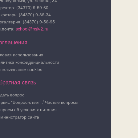
 Новоуральск, ул. Ленина, 34
ректор: (34370) 9-59-60
кретарь: (34370) 9-36-34
хгалтерия: (34370) 9-56-95
.почта:
school@nsk-2.ru
оглашения
ловия использования
литика конфиденциальности
пользование cookies
братная связь
дать вопрос
рвис "Вопрос-ответ" / Частые вопросы
просы об условиях питания
министратор сайта