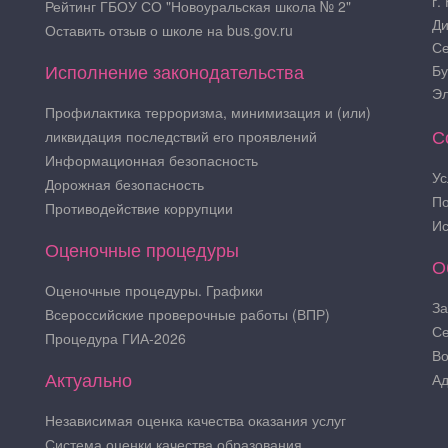
г.
Рейтинг ГБОУ СО "Новоуральская школа № 2"
Ди
Оставить отзыв о школе на bus.gov.ru
Се
Исполнение законодательства
Бу
Эл
Профилактика терроризма, минимизация и (или)
С
ликвидация последствий его проявлений
Информационная безопасность
Ус
Дорожная безопасность
По
Противодействие коррупции
Ис
Оценочные процедуры
О
Оценочные процедуры. Графики
За
Всероссийские проверочные работы (ВПР)
Се
Процедура ГИА-2026
Во
Актуально
Ад
Независимая оценка качества оказания услуг
Система оценки качества образования