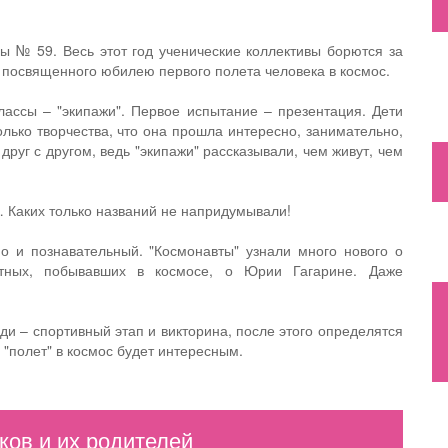
ы № 59. Весь этот год ученические коллективы борются за
, посвященного юбилею первого полета человека в космос.
лассы – "экипажи". Первое испытание – презентация. Дети
лько творчества, что она прошла интересно, занимательно,
руг с другом, ведь "экипажи" рассказывали, чем живут, чем
… Каких только названий не напридумывали!
о и познавательный. "Космонавты" узнали много нового о
тных, побывавших в космосе, о Юрии Гагарине. Даже
и – спортивный этап и викторина, после этого определятся
 "полет" в космос будет интересным.
ов и их родителей