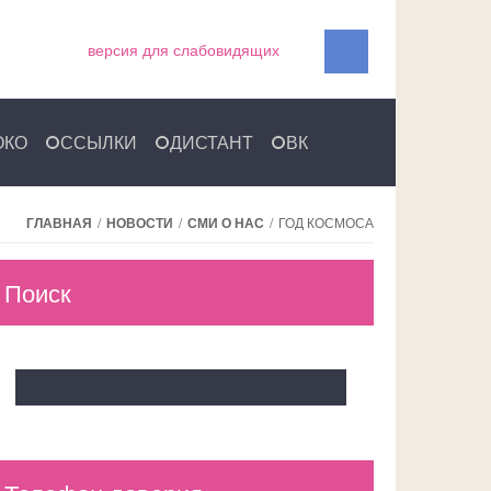
версия для слабовидящих
ОКО
ССЫЛКИ
ДИСТАНТ
ВК
ГЛАВНАЯ
/
НОВОСТИ
/
СМИ О НАС
/
ГОД КОСМОСА
Поиск