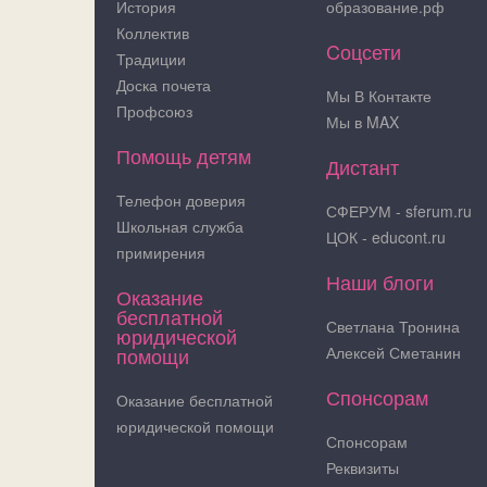
История
образование.рф
Коллектив
Cоцсети
Традиции
Доска почета
Мы В Контакте
Профсоюз
Мы в MAX
Помощь детям
Дистант
Телефон доверия
СФЕРУМ - sferum.ru
Школьная служба
ЦОК - educont.ru
примирения
Наши блоги
Оказание
бесплатной
Светлана Тронина
юридической
помощи
Алексей Сметанин
Спонсорам
Оказание бесплатной
юридической помощи
Спонсорам
Реквизиты