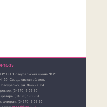
онтакты
ОУ СО "Новоуральская школа № 2"
4130, Свердловская область
 Новоуральск, ул. Ленина, 34
ректор: (34370) 9-59-60
кретарь: (34370) 9-36-34
хгалтерия: (34370) 9-56-95
.почта:
school@nsk-2.ru