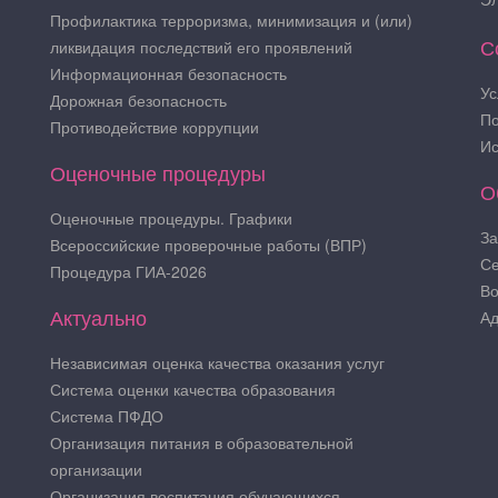
Профилактика терроризма, минимизация и (или)
С
ликвидация последствий его проявлений
Информационная безопасность
Ус
Дорожная безопасность
По
Противодействие коррупции
Ис
Оценочные процедуры
О
Оценочные процедуры. Графики
За
Всероссийские проверочные работы (ВПР)
Се
Процедура ГИА-2026
Во
Актуально
Ад
Независимая оценка качества оказания услуг
Система оценки качества образования
Система ПФДО
Организация питания в образовательной
организации
Организация воспитания обучающихся