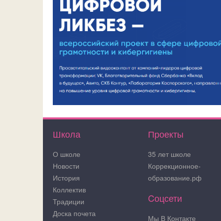
Школа
Проекты
О школе
35 лет школе
Новости
Коррекционное-
История
образование.рф
Коллектив
Cоцсети
Традиции
Доска почета
Мы В Контакте