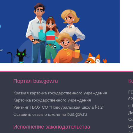
Портал bus.gov.ru
К
ГБ
Краткая карточка государственного учреждения
62
Карточка государственного учреждения
г.
Рейтинг ГБОУ СО "Новоуральская школа № 2"
Ди
Оставить отзыв о школе на bus.gov.ru
Се
Исполнение законодательства
Бу
Эл