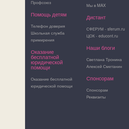
Профсоюз
Мы в MAX
Помощь детям
Дистант
Телефон доверия
СФЕРУМ - sferum.ru
Школьная служба
ЦОК - educont.ru
примирения
Наши блоги
Оказание
бесплатной
Светлана Тронина
юридической
помощи
Алексей Сметанин
Спонсорам
Оказание бесплатной
юридической помощи
Спонсорам
Реквизиты