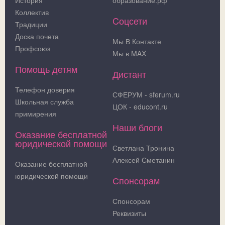
Коллектив
Cоцсети
Традиции
Доска почета
Мы В Контакте
Профсоюз
Мы в MAX
Помощь детям
Дистант
Телефон доверия
СФЕРУМ - sferum.ru
Школьная служба
ЦОК - educont.ru
примирения
Наши блоги
Оказание бесплатной
юридической помощи
Светлана Тронина
Алексей Сметанин
Оказание бесплатной
юридической помощи
Спонсорам
Спонсорам
Реквизиты