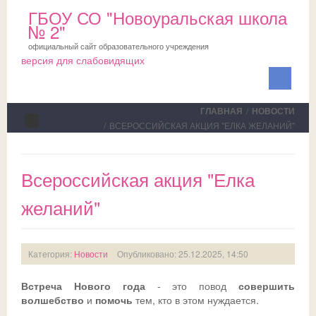
ГБОУ СО "Новоуральская школа
№ 2"
официальный сайт образовательного учреждения
версия для слабовидящих
ГЛАВНАЯ
/
НОВОСТИ
/
ВСЕРОССИЙСКАЯ АКЦИЯ "ЕЛКА ЖЕЛАНИЙ"
Сведения об ОО
Всероссийская акция "Елка
Школа
желаний"
ПМПК
О школе
Медблок
Новости
Документы на ПМПК
Категория:
Новости
Опубликовано: 25.12.2025, 14:50
Обучающимся
Планы
Рекомендации ПМПК для целей ГИА
Официально
Встреча
Нового
года
- это повод
совершить
Родителям
Коллектив
Трудовой отряд
СМИ о нас
Актуально
волшебство
и
помочь
тем, кто в этом нуждается.
НОКО
Профсоюз
Команда волонтеров
Школьная служба примирения
Дни открытых дверей
Исполнение законодательства