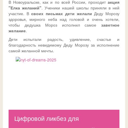
В Новоуральске, как и по всей России, проходит
акция
"Елка желаний"
. Ученики нашей школы приняли в ней
Ссылки
Доска почета
Совет обучающихся
Безопасность детей в летний период
Общешкольные
участие. В
своих письмах дети желали
Деду Морозу
здоровья, мирного неба над головой и очень хотели,
ДИСТАНТ
История
Телефон доверия
чтобы дедушка Мороз исполнил самое
заветное
желание
.
ВК
Традиции
ГИА-2026
СФЕРУМ - sferum.ru
Дети испытали радость, удивление, счастье и
благодарность невидимому Деду Морозу за исполнение
Музей
Допобразование
ЦОК - educont.ru
самой желанной мечты.
Антикоррупционные мероприятия
ВПР
Дорожная безопасность
Школьный спортклуб
Успехи
Школьный театр
Цифровой ликбез для