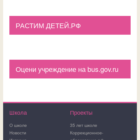
РАСТИМ ДЕТЕЙ.РФ
Оцени учреждение на bus.gov.ru
Школа
Проекты
О школе
35 лет школе
Новости
Коррекционное-
История
образование.рф