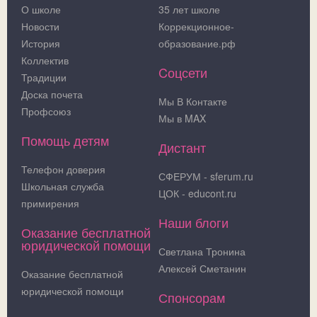
О школе
35 лет школе
Новости
Коррекционное-
История
образование.рф
Коллектив
Cоцсети
Традиции
Доска почета
Мы В Контакте
Профсоюз
Мы в MAX
Помощь детям
Дистант
Телефон доверия
СФЕРУМ - sferum.ru
Школьная служба
ЦОК - educont.ru
примирения
Наши блоги
Оказание бесплатной
юридической помощи
Светлана Тронина
Алексей Сметанин
Оказание бесплатной
юридической помощи
Спонсорам