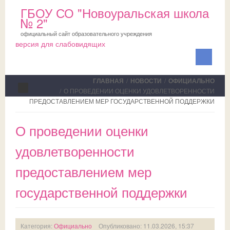
ГБОУ СО "Новоуральская школа
№ 2"
официальный сайт образовательного учреждения
версия для слабовидящих
ГЛАВНАЯ
/
НОВОСТИ
/
ОФИЦИАЛЬНО
/
О ПРОВЕДЕНИИ ОЦЕНКИ УДОВЛЕТВОРЕННОСТИ
ПРЕДОСТАВЛЕНИЕМ МЕР ГОСУДАРСТВЕННОЙ ПОДДЕРЖКИ
Сведения об ОО
О проведении оценки
Школа
удовлетворенности
ПМПК
О школе
предоставлением мер
Медблок
Новости
Документы на ПМПК
государственной поддержки
Обучающимся
Планы
Рекомендации ПМПК для целей ГИА
Официально
Родителям
Коллектив
Трудовой отряд
СМИ о нас
Актуально
Категория:
Официально
Опубликовано: 11.03.2026, 15:37
НОКО
Профсоюз
Команда волонтеров
Школьная служба примирения
Дни открытых дверей
Исполнение законодательства