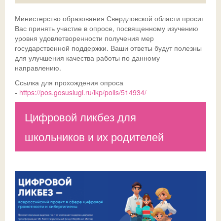
Министерство образования Свердловской области просит
Ссылки
Доска почета
Совет обучающихся
Безопасность детей в летний период
Общешкольные
Вас принять участие в опросе, посвященному изучению
уровня удовлетворенности получения мер
ДИСТАНТ
История
Телефон доверия
государственной поддержки. Ваши ответы будут полезны
для улучшения качества работы по данному
ВК
Традиции
ГИА-2026
СФЕРУМ - sferum.ru
направлению.
Музей
Допобразование
ЦОК - educont.ru
Ссылка для прохождения опроса
-
https://pos.gosuslugi.ru/lkp/polls/514934/
Антикоррупционные мероприятия
ВПР
Цифровой ликбез для
Дорожная безопасность
Школьный спортклуб
школьников и их родителей
Успехи
Школьный театр