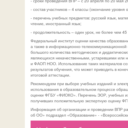
- сроки проведения ВПР – с 20 апреля по 20 мая 2
- состав участников – 4 классы (окончание уровня 
- перечень учебных предметов: русский язык, мат
чтение, иностранный язык;
- продолжительность – один урок, не более чем 45
Федеральный институт оценки качества образовани
а также в информационно-телекоммуникационной 
большого количества методических и дидактически
являющихся некачественными, устаревшими или
и ФАОП НОО. Использование таких материалов со
результатов обучения, что может приводить в кон
итоговой аттестации.
Рекомендуем при выборе учебных изданий и элект
использования в образовательном процессе обра
оценки ФГБУ «ФИОКО». Перечень ЭОР, учебных из
получивших положительную экспертную оценку Ф
Информация об организации и проведении ВПР ра
об ОО» подраздел «Образование» - «Всероссийск