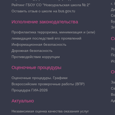
г.
Рейтинг ГБОУ СО "Новоуральская школа № 2"
Ди
Оставить отзыв о школе на bus.gov.ru
Се
Исполнение законодательства
Бу
Эл
Профилактика терроризма, минимизация и (или)
С
ликвидация последствий его проявлений
Информационная безопасность
Ус
Дорожная безопасность
По
Противодействие коррупции
Ис
Оценочные процедуры
О
Оценочные процедуры. Графики
За
Всероссийские проверочные работы (ВПР)
Се
Процедура ГИА-2026
Во
Актуально
Ад
Независимая оценка качества оказания услуг