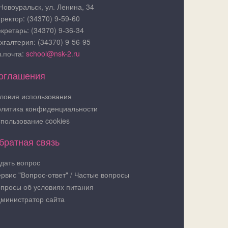
 Новоуральск, ул. Ленина, 34
ректор: (34370) 9-59-60
кретарь: (34370) 9-36-34
хгалтерия: (34370) 9-56-95
.почта:
school@nsk-2.ru
оглашения
ловия использования
литика конфиденциальности
пользование cookies
братная связь
дать вопрос
рвис "Вопрос-ответ" / Частые вопросы
просы об условиях питания
министратор сайта