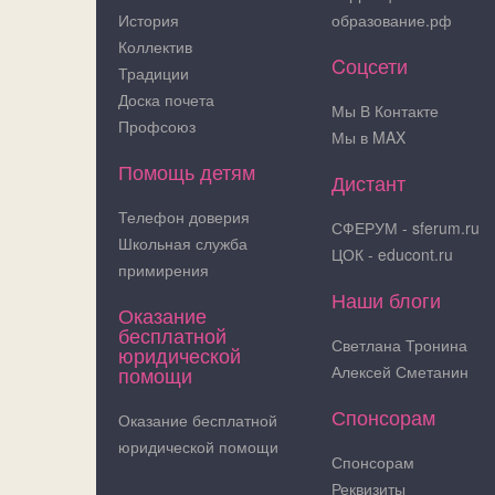
История
образование.рф
Коллектив
Cоцсети
Традиции
Доска почета
Мы В Контакте
Профсоюз
Мы в MAX
Помощь детям
Дистант
Телефон доверия
СФЕРУМ - sferum.ru
Школьная служба
ЦОК - educont.ru
примирения
Наши блоги
Оказание
бесплатной
Светлана Тронина
юридической
помощи
Алексей Сметанин
Спонсорам
Оказание бесплатной
юридической помощи
Спонсорам
Реквизиты