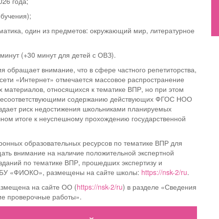
026 года;
обучения);
ематика, один из предметов: окружающий мир, литературное
 минут (+30 минут для детей с ОВЗ).
я обращает внимание, что в сфере частного репетиторства,
сети «Интернет» отмечается массовое распространение
х материалов, относящихся к тематике ВПР, но при этом
 несоответствующими содержанию действующих ФГОС НОО
здает риск недостижения школьниками планируемых
ечном итоге к неуспешному прохождению государственной
ронных образовательных ресурсов по тематике ВПР для
щать внимание на наличие положительной экспертной
даний по тематике ВПР, прошедших экспертизу и
ГБУ «ФИОКО», размещены на сайте школы:
https://nsk-2/ru
.
змещена на сайте ОО (
https://nsk-2/ru
) в разделе «Сведения
ие проверочные работы».