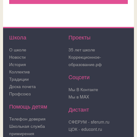
Школа
Проекты
О школе
35 лет школе
Новости
Коррекционное-
История
образование.рф
Коллектив
Cоцсети
Традиции
Доска почета
Мы В Контакте
Профсоюз
Мы в MAX
Помощь детям
Дистант
Телефон доверия
СФЕРУМ - sferum.ru
Школьная служба
ЦОК - educont.ru
примирения