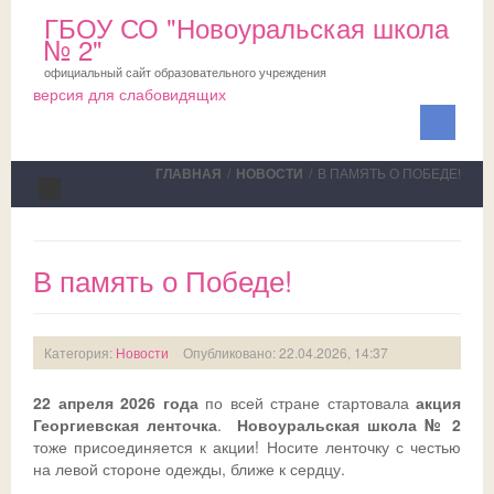
ГБОУ СО "Новоуральская школа
№ 2"
официальный сайт образовательного учреждения
версия для слабовидящих
ГЛАВНАЯ
/
НОВОСТИ
/
В ПАМЯТЬ О ПОБЕДЕ!
Сведения об ОО
В память о Победе!
Школа
ПМПК
О школе
Категория:
Новости
Опубликовано: 22.04.2026, 14:37
Медблок
Новости
Документы на ПМПК
22 апреля 2026 года
по всей стране стартовала
акция
Обучающимся
Планы
Рекомендации ПМПК для целей ГИА
Официально
Георгиевская ленточка
.
Новоуральская школа № 2
тоже присоединяется к акции! Носите ленточку с честью
Родителям
Коллектив
Трудовой отряд
СМИ о нас
Актуально
на левой стороне одежды, ближе к сердцу.
НОКО
Профсоюз
Команда волонтеров
Школьная служба примирения
Дни открытых дверей
Исполнение законодательства