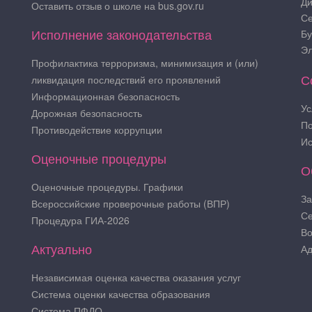
Ди
Оставить отзыв о школе на bus.gov.ru
Се
Исполнение законодательства
Бу
Эл
Профилактика терроризма, минимизация и (или)
С
ликвидация последствий его проявлений
Информационная безопасность
Ус
Дорожная безопасность
По
Противодействие коррупции
Ис
Оценочные процедуры
О
Оценочные процедуры. Графики
За
Всероссийские проверочные работы (ВПР)
Се
Процедура ГИА-2026
Во
Актуально
Ад
Независимая оценка качества оказания услуг
Система оценки качества образования
Система ПФДО