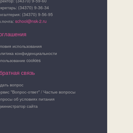
ректор: (34370) 9-59-60
кретарь: (34370) 9-36-34
хгалтерия: (34370) 9-56-95
.почта:
school@nsk-2.ru
оглашения
ловия использования
литика конфиденциальности
пользование cookies
братная связь
дать вопрос
рвис "Вопрос-ответ" / Частые вопросы
просы об условиях питания
министратор сайта