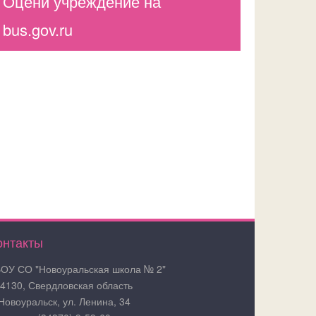
Оцени учреждение на
bus.gov.ru
онтакты
ОУ СО "Новоуральская школа № 2"
4130, Свердловская область
 Новоуральск, ул. Ленина, 34