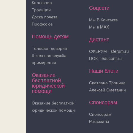
Коллектив
Cоцсети
Традиции
Доска почета
Мы В Контакте
Профсоюз
Мы в MAX
Помощь детям
Дистант
Телефон доверия
СФЕРУМ - sferum.ru
Школьная служба
ЦОК - educont.ru
примирения
Наши блоги
Оказание
бесплатной
Светлана Тронина
юридической
помощи
Алексей Сметанин
Спонсорам
Оказание бесплатной
юридической помощи
Спонсорам
Реквизиты