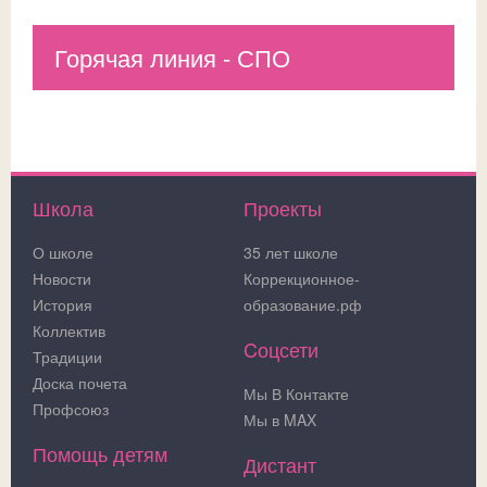
Горячая линия - СПО
Школа
Проекты
О школе
35 лет школе
Новости
Коррекционное-
История
образование.рф
Коллектив
Cоцсети
Традиции
Доска почета
Мы В Контакте
Профсоюз
Мы в MAX
Помощь детям
Дистант