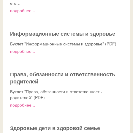
его…
подробнее...
Ссылки
Доска почета
Совет обучающихся
Безопасность детей в летний период
Общешкольные
ДИСТАНТ
История
Телефон доверия
Информационные системы и здоровье
ВК
Традиции
ГИА-2026
СФЕРУМ - sferum.ru
Буклет "Информационные системы и здоровье" (PDF)
Музей
Допобразование
ЦОК - educont.ru
подробнее...
Антикоррупционные мероприятия
ВПР
Дорожная безопасность
Школьный спортклуб
Права, обязанности и ответственность
родителей
Успехи
Школьный театр
Буклет "Права, обязанности и ответственность
родителей" (PDF)
подробнее...
Здоровые дети в здоровой семье