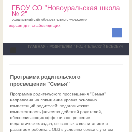
ГБОУ СО "Новоуральская школа
№ 2"
официальный сайт образовательного учреждения
версия для слабовидящих
ГЛАВНАЯ
/
РОДИТЕЛЯМ
/
РОДИТЕЛЬСКИЙ ВСЕОБУЧ
Сведения об ОО
Школа
Программа родительского
просвещения "Семья"
ПМПК
О школе
Программа родительского просвещения "Семья"
Медблок
Новости
Документы на ПМПК
направлена на повышение уровня основных
компетенций родителей: педагогическая
Обучающимся
Планы
Рекомендации ПМПК для целей ГИА
Официально
компетентность (качество действий родителей,
обеспечивающих эффективное решение
Родителям
Коллектив
Трудовой отряд
СМИ о нас
Актуально
педагогических задач, связанных с воспитанием и
развитием ребенка с ОВЗ в условиях семьи с учетом
НОКО
Профсоюз
Команда волонтеров
Школьная служба примирения
Дни открытых дверей
Исполнение законодательства