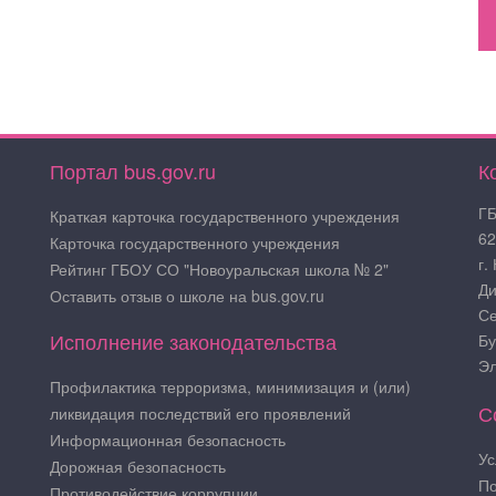
Портал bus.gov.ru
К
ГБ
Краткая карточка государственного учреждения
62
Карточка государственного учреждения
г.
Рейтинг ГБОУ СО "Новоуральская школа № 2"
Ди
Оставить отзыв о школе на bus.gov.ru
Се
Исполнение законодательства
Бу
Эл
Профилактика терроризма, минимизация и (или)
С
ликвидация последствий его проявлений
Информационная безопасность
Ус
Дорожная безопасность
По
Противодействие коррупции