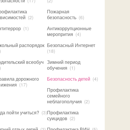
езопасности
(17)
(2)
рофилактика
Пожарная
ависимостей
(2)
безопасность
(6)
нтитеррор
(1)
Антикоррупционные
меропрития
(4)
кольный распорядок
Безопасный Интернет
)
(18)
одительский всеобуч
Зимний период
)
обучения
(1)
равила дорожного
Безопасность детей
(4)
вижения
(17)
Профилактика
семейного
неблагополучия
(2)
да пойти учиться?
(3)
Профилактика
суицидов
(2)
тний отдых детей
(2)
Профилактика ВИЧ
(5)