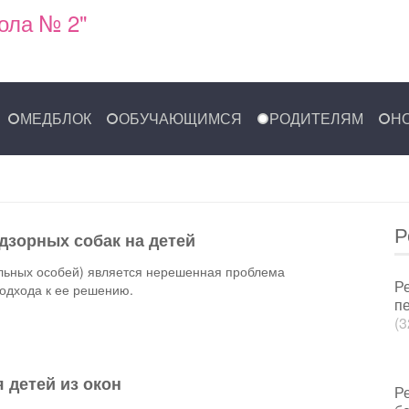
ола № 2"
МЕДБЛОК
ОБУЧАЮЩИМСЯ
РОДИТЕЛЯМ
Н
Р
зорных собак на детей
ельных особей) является нерешенная проблема
Р
подхода к ее решению.
пе
(3
 детей из окон
Р