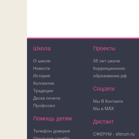
Школа
Проекты
О школе
35 лет школе
Новости
Коррекционное-
История
образование.рф
Коллектив
Cоцсети
Традиции
Доска почета
Мы В Контакте
Профсоюз
Мы в MAX
Помощь детям
Дистант
Телефон доверия
СФЕРУМ - sferum.ru
Школьная служба