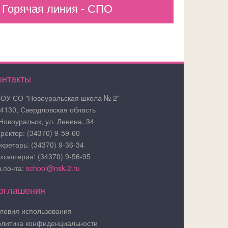
Горячая линия - СПО
онтакты
ОУ СО "Новоуральская школа № 2"
4130, Свердловская область
 Новоуральск, ул. Ленина, 34
ректор: (34370) 9-59-60
кретарь: (34370) 9-36-34
хгалтерия: (34370) 9-56-95
.почта:
school@nsk-2.ru
оглашения
ловия использования
литика конфиденциальности