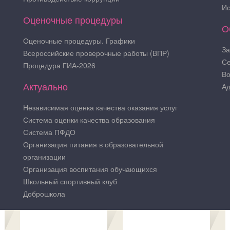
Ис
Оценочные процедуры
О
Оценочные процедуры. Графики
За
Всероссийские проверочные работы (ВПР)
Се
Процедура ГИА-2026
Во
Актуально
Ад
Независимая оценка качества оказания услуг
Система оценки качества образования
Система ПФДО
Организация питания в образовательной
организации
Организация воспитания обучающихся
Школьный спортивный клуб
Доброшкола