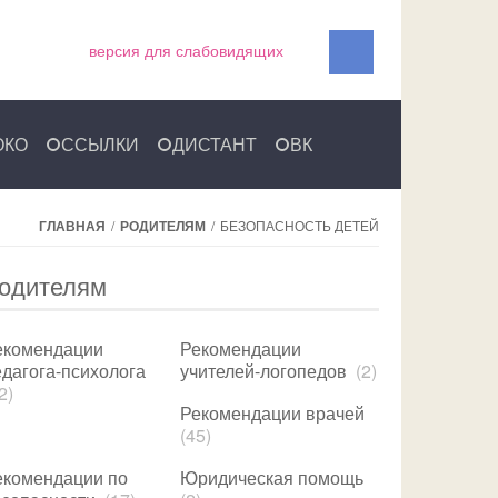
версия для слабовидящих
ОКО
ССЫЛКИ
ДИСТАНТ
ВК
ГЛАВНАЯ
/
РОДИТЕЛЯМ
/
БЕЗОПАСНОСТЬ ДЕТЕЙ
одителям
екомендации
Рекомендации
дагога-психолога
учителей-логопедов
(2)
2)
Рекомендации врачей
(45)
екомендации по
Юридическая помощь