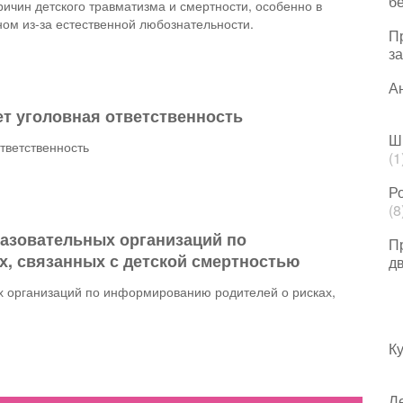
б
ичин детского травматизма и смертности, особенно в
ном из-за естественной любознательности.
П
з
А
ает уголовная ответственность
Ш
ответственность
(1
Р
(8
азовательных организаций по
П
, связанных с детской смертностью
д
 организаций по информированию родителей о рисках,
Ку
Ле