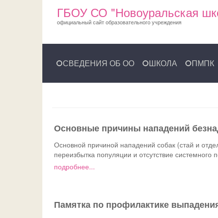
ГБОУ СО "Новоуральская шк
официальный сайт образовательного учреждения
СВЕДЕНИЯ ОБ ОО
ШКОЛА
ПМПК
Основные причины нападений безнад
Основной причиной нападений собак (стай и отд
переизбытка популяции и отсутствие системного 
подробнее...
Памятка по профилактике выпадения