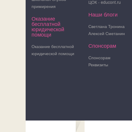
ЦОК - educont.ru
примирения
Наши блоги
Оказание
бесплатной
Светлана Тронина
юридической
помощи
Алексей Сметанин
Спонсорам
Оказание бесплатной
юридической помощи
Спонсорам
Реквизиты