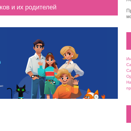
ов и их родителей
П
м
Ин
Са
Са
Ор
На
пр