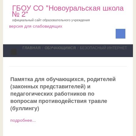
ГБОУ СО "Новоуральская школа
№ 2"
официальный сайт образовательного учреждения
версия для слабовидящих
ГЛАВНАЯ
/
ОБУЧАЮЩИМСЯ
/
БЕЗОПАСНЫЙ ИНТЕРНЕТ
Сведения об ОО
Школа
Памятка для обучающихся, родителей
(законных представителей) и
ПМПК
О школе
педагогических работников по
Медблок
Новости
Документы на ПМПК
вопросам противодействия травле
(буллингу)
Обучающимся
Планы
Рекомендации ПМПК для целей ГИА
Официально
подробнее...
Родителям
Коллектив
Трудовой отряд
СМИ о нас
Актуально
НОКО
Профсоюз
Команда волонтеров
Школьная служба примирения
Дни открытых дверей
Исполнение законодательства