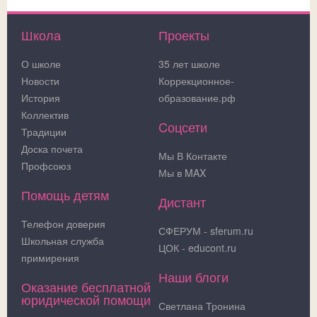
Школа
Проекты
О школе
35 лет школе
Новости
Коррекционное-
История
образование.рф
Коллектив
Cоцсети
Традиции
Доска почета
Мы В Контакте
Профсоюз
Мы в MAX
Помощь детям
Дистант
Телефон доверия
СФЕРУМ - sferum.ru
Школьная служба
ЦОК - educont.ru
примирения
Наши блоги
Оказание бесплатной
юридической помощи
Светлана Тронина