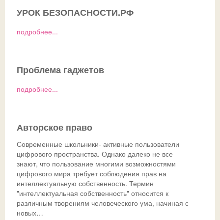
УРОК БЕЗОПАСНОСТИ.РФ
Ссылки
Доска почета
Совет обучающихся
Безопасность детей в летний период
Общешкольные
подробнее...
ДИСТАНТ
История
Телефон доверия
ВК
Традиции
ГИА-2026
СФЕРУМ - sferum.ru
Проблема гаджетов
Музей
Допобразование
ЦОК - educont.ru
подробнее...
Антикоррупционные мероприятия
ВПР
Дорожная безопасность
Школьный спортклуб
Авторское право
Успехи
Школьный театр
Современные школьники- активные пользователи
цифрового пространства. Однако далеко не все
знают, что пользование многими возможностями
цифрового мира требует соблюдения прав на
интеллектуальную собственность. Термин
"интеллектуальная собственность" относится к
различным творениям человеческого ума, начиная с
новых…