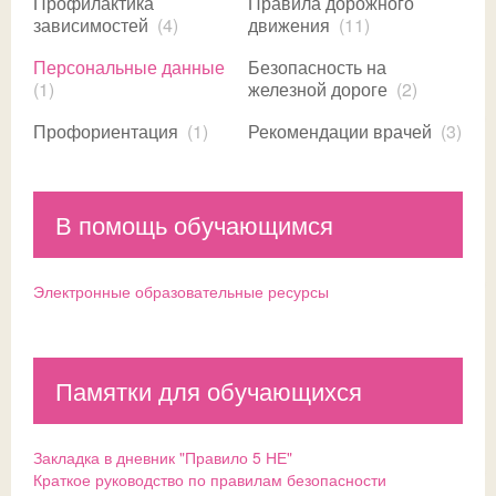
Профилактика
Правила дорожного
зависимостей
(4)
движения
(11)
Персональные данные
Безопасность на
(1)
железной дороге
(2)
Профориентация
(1)
Рекомендации врачей
(3)
В помощь обучающимся
Электронные образовательные ресурсы
Памятки для обучающихся
Закладка в дневник "Правило 5 НЕ"
Краткое руководство по правилам безопасности