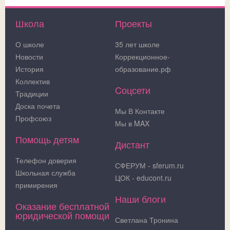
Школа
Проекты
О школе
35 лет школе
Новости
Коррекционное-
История
образование.рф
Коллектив
Cоцсети
Традиции
Доска почета
Мы В Контакте
Профсоюз
Мы в MAX
Помощь детям
Дистант
Телефон доверия
СФЕРУМ - sferum.ru
Школьная служба
ЦОК - educont.ru
примирения
Наши блоги
Оказание бесплатной
юридической помощи
Светлана Тронина