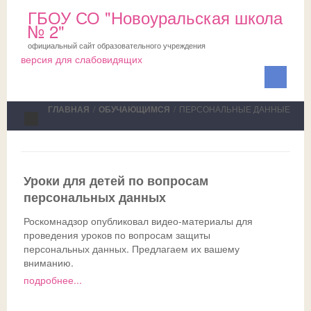
ГБОУ СО "Новоуральская школа
№ 2"
официальный сайт образовательного учреждения
версия для слабовидящих
ГЛАВНАЯ
/
ОБУЧАЮЩИМСЯ
/
ПЕРСОНАЛЬНЫЕ ДАННЫЕ
Сведения об ОО
Школа
Уроки для детей по вопросам
персональных данных
ПМПК
О школе
Роскомнадзор опубликовал видео-материалы для
Медблок
Новости
Документы на ПМПК
проведения уроков по вопросам защиты
персональных данных. Предлагаем их вашему
Обучающимся
Планы
Рекомендации ПМПК для целей ГИА
Официально
вниманию.
подробнее...
Родителям
Коллектив
Трудовой отряд
СМИ о нас
Актуально
НОКО
Профсоюз
Команда волонтеров
Школьная служба примирения
Дни открытых дверей
Исполнение законодательства