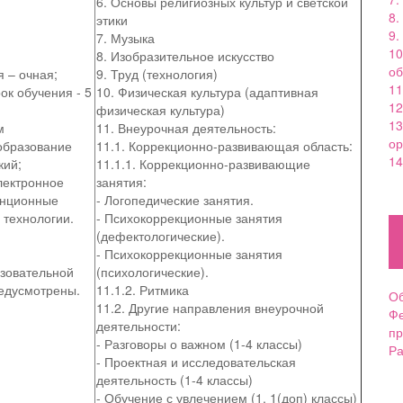
6. Основы религиозных культур и светской
8.
этики
9.
7. Музыка
10
8. Изобразительное искусство
о
 – очная;
9. Труд (технология)
11
ок обучения - 5
10. Физическая культура (адаптивная
12
физическая культура)
13
м
11. Внеурочная деятельность:
ор
образование
11.1. Коррекционно-развивающая область:
14
кий;
11.1.1. Коррекционно-развивающие
лектронное
занятия:
анционные
- Логопедические занятия.
 технологии.
- Психокоррекционные занятия
(дефектологические).
- Психокоррекционные занятия
азовательной
(психологические).
едусмотрены.
11.1.2. Ритмика
Об
11.2. Другие направления внеурочной
Фе
деятельности:
п
- Разговоры о важном (1-4 классы)
Ра
- Проектная и исследовательская
деятельность (1-4 классы)
- Обучение с увлечением (1, 1(доп) классы)