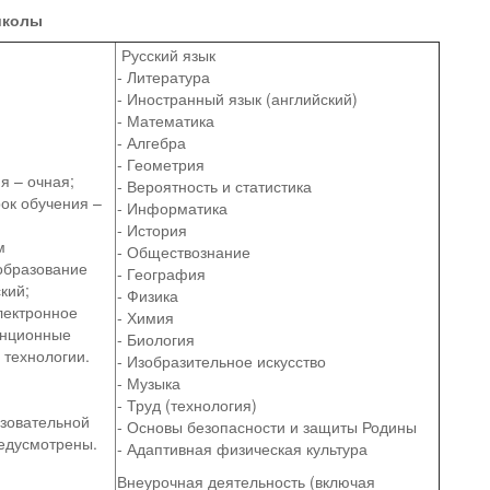
школы
Русский язык
- Литература
- Иностранный язык (английский)
- Математика
- Алгебра
- Геометрия
я – очная;
- Вероятность и статистика
ок обучения –
- Информатика
- История
м
- Обществознание
образование
- География
кий;
- Физика
лектронное
- Химия
анционные
- Биология
 технологии.
- Изобразительное искусство
- Музыка
- Труд (технология)
азовательной
- Основы безопасности и защиты Родины
едусмотрены.
- Адаптивная физическая культура
Внеурочная деятельность (включая