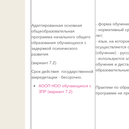
- форма обучения
Адаптированная основная
- нормативный ср
общеобразовательная
лет;
программа начального общего
- язык, на которо
образования обучающихся с
осуществляется 
задержкой психического
(обучение) - русс
развития
- используются э
(вариант 7.2)
обучение и дист
образовательные
Срок действия государственной
аккредитации - бессрочно.
АООП НОО обучающихся с
Практики по обр
ЗПР (вариант 7.2)
программе не пр