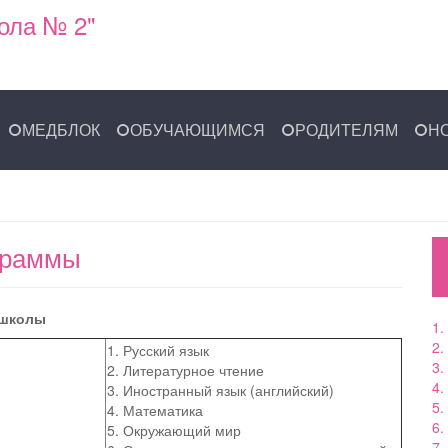
ола № 2"
МЕДБЛОК
ОБУЧАЮЩИМСЯ
РОДИТЕЛЯМ
Н
граммы
 школы
1.
2.
1. Русский язык
3.
2. Литературное чтение
4.
3. Иностранный язык (английский)
5.
4. Математика
6.
5. Окружающий мир
7.