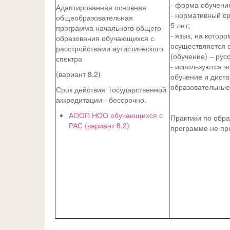
- форма обучения
Адаптированная основная
- нормативный ср
общеобразовательная
5 лет;
программа начального общего
- язык, на которо
образования обучающихся с
осуществляется 
расстройствами аутистического
(обучение) – русс
спектра
- используются э
(вариант 8.2)
обучение и дист
образовательные
Срок действия государственной
аккредитации - бессрочно.
АООП НОО обучающихся с
Практики по обр
РАС (вариант 8.2)
программе не пр