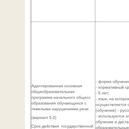
- форма обучения
Адаптированная основная
- нормативный с
общеобразовательная
- 5 лет;
программа начального общего
- язык, на которо
образования обучающихся с
осуществляется 
тяжелыми нарушениями речи
(обучение) - русс
- используются э
(вариант 5.2)
обучение и дист
Срок действия государственной
образовательные