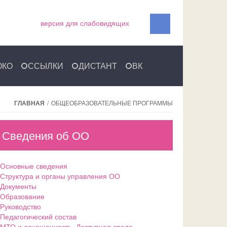
версия для слабовидящих
ОКО
ССЫЛКИ
ДИСТАНТ
ВК
ГЛАВНАЯ
/
ОБЩЕОБРАЗОВАТЕЛЬНЫЕ ПРОГРАММЫ
Сведения об ОО
 Основные сведения
 Структура и органы управления ОО
 Документы
 Образование
 Руководство
 Педагогический состав
 МТО и оснащенность. Доступная среда