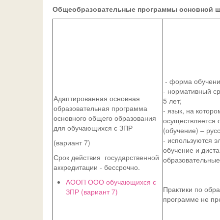
Общеобразовательные программы основной 
- форма обучени
- нормативный ср
Адаптированная основная
5 лет;
образовательная программа
- язык, на которо
основного общего образования
осуществляется 
для обучающихся с ЗПР
(обучение) – русс
- используются э
(вариант 7)
обучение и дист
Срок действия государственной
образовательные
аккредитации - бессрочно.
АООП ООО обучающихся с
Практики по обр
ЗПР (вариант 7)
программе не пр