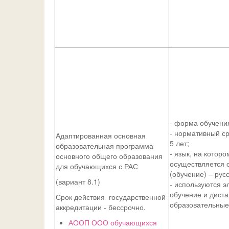
- форма обучения
- нормативный ср
Адаптированная основная
5 лет;
образовательная программа
- язык, на которо
основного общего образования
осуществляется 
для обучающихся с РАС
(обучение) – русс
(вариант 8.1)
- используются э
обучение и дист
Срок действия государственной
образовательные
аккредитации - бессрочно.
АООП ООО обучающихся