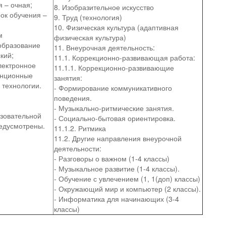
 – очная;
8. Изобразительное искусство
ок обучения –
9. Труд (технология)
10. Физическая культура (адаптивная
м
физическая культура)
образование
11. Внеурочная деятельность:
кий;
11.1. Коррекционно-развивающая работа:
лектронное
11.1.1. Коррекционно-развивающие
анционные
занятия:
 технологии.
- Формирование коммуникативного
поведения.
- Музыкально-ритмические занятия.
азовательной
- Социально-бытовая ориентировка.
едусмотрены.
11.1.2. Ритмика
11.2. Другие направления внеурочной
деятельности:
- Разговоры о важном (1-4 классы)
- Музыкальное развитие (1-4 классы).
- Обучение с увлечением (1, 1(доп) классы)
- Окружающий мир и компьютер (2 классы).
- Информатика для начинающих (3-4
классы)