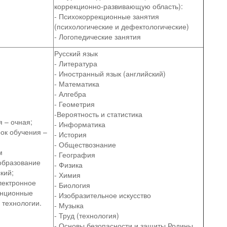
коррекционно-развивающую область):
- Психокоррекционные занятия
(психологические и дефектологические)
- Логопедические занятия
Русский язык
- Литература
- Иностранный язык (английский)
- Математика
- Алгебра
- Геометрия
-Вероятность и статистика
 – очная;
- Информатика
ок обучения –
- История
- Обществознание
м
- География
образование
- Физика
кий;
- Химия
лектронное
- Биология
анционные
- Изобразительное искусство
 технологии.
- Музыка
- Труд (технология)
- Основы безопасности и защиты Родины