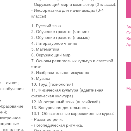
- Окружающий мир и компьютер (2 классы).
- Информатика для начинающих (3-4
классы)
1. Русский язык
За
2. Обучение грамоте (чтение)
Се
3. Обучение грамоте (письмо)
Во
4. Литературное чтение
Ад
5. Математика
6. Окружающий мир
7. Основы религиозных культур и светской
этики
8. Изобразительное искусство
9. Музыка
 – очная;
10. Труд (технология)
Мо
рок обучения
11. Физическая культура (адаптивная
физическая культура)
м
12. Иностранный язык (английский).
образование
13. Внеурочная деятельность:
кий;
13.1. Обязательные коррекционные курсы:
лектронное
- Развитие речи.
анционные
- Логопедическая ритмика.
 технологии.
- Произношение.