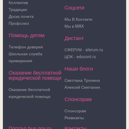
Коллектив
Cоцсети
Традиции
Доска почета
Мы В Контакте
Профсоюз
Мы в MAX
Помощь детям
Дистант
Телефон доверия
СФЕРУМ - sferum.ru
Школьная служба
ЦОК - educont.ru
примирения
Наши блоги
Оказание бесплатной
юридической помощи
Светлана Тронина
Алексей Сметанин
Оказание бесплатной
юридической помощи
Спонсорам
Спонсорам
Реквизиты
Портал bus.gov.ru
Контакты