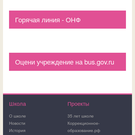
Горячая линия - ОНФ
Оцени учреждение на bus.gov.ru
Школа
Проекты
О школе
35 лет школе
Новости
Коррекционное-
История
образование.рф