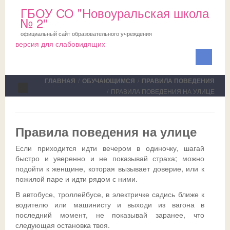
ГБОУ СО "Новоуральская школа
№ 2"
официальный сайт образовательного учреждения
версия для слабовидящих
ГЛАВНАЯ
/
ОБУЧАЮЩИМСЯ
/
ПРАВИЛА ПОВЕДЕНИЯ
/
ПРАВИЛА ПОВЕДЕНИЯ НА УЛИЦЕ
Сведения об ОО
Школа
Правила поведения на улице
ПМПК
О школе
Если приходится идти вечером в одиночку, шагай
быстро и уверенно и не показывай страха; можно
Медблок
Новости
Документы на ПМПК
подойти к женщине, которая вызывает доверие, или к
пожилой паре и идти рядом с ними.
Обучающимся
Планы
Рекомендации ПМПК для целей ГИА
Официально
В автобусе, троллейбусе, в электричке садись ближе к
водителю или машинисту и выходи из вагона в
Родителям
Коллектив
Трудовой отряд
СМИ о нас
Актуально
последний момент, не показывай заранее, что
следующая остановка твоя.
НОКО
Профсоюз
Команда волонтеров
Школьная служба примирения
Дни открытых дверей
Исполнение законодательства