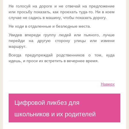
Не голосуй на дороге и не отвечай на предложение
Ссылки
Доска почета
Совет обучающихся
Безопасность детей в летний период
Общешкольные
или просьбу показать, как проехать туда-то. Ни в коем
случае не садись в машину, чтобы показать дорогу.
ДИСТАНТ
История
Телефон доверия
Не ходи в отдаленные и безлюдные места.
ВК
Традиции
ГИА-2026
СФЕРУМ - sferum.ru
Увидев впереди группу людей или пьяного, лучше
перейди на другую сторону улицы или измени
Музей
Допобразование
ЦОК - educont.ru
маршрут.
Всегда предупреждай родственников о том, куда
Антикоррупционные мероприятия
ВПР
идешь, и проси их встретить в вечернее время.
Дорожная безопасность
Школьный спортклуб
Успехи
Школьный театр
Наверх
Цифровой ликбез для
школьников и их родителей